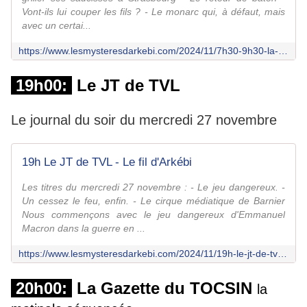
Vont-ils lui couper les fils ? - Le monarc qui, à défaut, mais
avec un certai...
https://www.lesmysteresdarkebi.com/2024/11/7h30-9h30-la-matinale-du-tocsin-86.html
19h00:
Le JT de TVL
Le journal du soir du mercredi 27 novembre
19h Le JT de TVL - Le fil d'Arkébi
Les titres du mercredi 27 novembre : - Le jeu dangereux. -
Un cessez le feu, enfin. - Le cirque médiatique de Barnier
Nous commençons avec le jeu dangereux d'Emmanuel
Macron dans la guerre en ...
https://www.lesmysteresdarkebi.com/2024/11/19h-le-jt-de-tvl-63.html
20h00:
La Gazette du TOCSIN
la