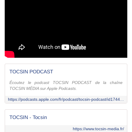
TOCSIN PODCAST
Écoutez le podcast TOCSIN PODCAST de la chaîne
TOCSIN MÉDIA sur Apple Podcasts.
https://podcasts.apple.com/fr/podcast/tocsin-podcast/id1744015043
TOCSIN - Tocsin
https://www.tocsin-media.fr/