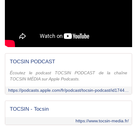
TOCSIN PODCAST
Écoutez le podcast TOCSIN PODCAST de la chaîne
TOCSIN MÉDIA sur Apple Podcasts.
https://podcasts.apple.com/fr/podcast/tocsin-podcast/id1744015043
TOCSIN - Tocsin
https://www.tocsin-media.fr/