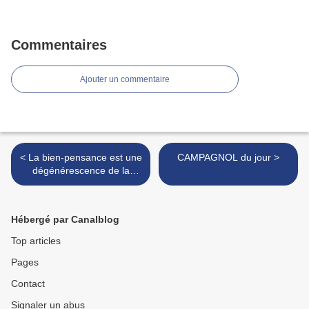
Commentaires
Ajouter un commentaire
< La bien-pensance est une
CAMPAGNOL du jour >
dégénérescence de la
démocratie, une tyrannie de
la majorité en usant de
l'instinct du troupeau
Hébergé par Canalblog
Top articles
Pages
Contact
Signaler un abus