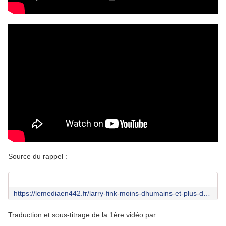
Source du rappel :
https://lemediaen442.fr/larry-fink-moins-dhumains-et-plus-de-machines-pour-elever-le-niveau-de-vie/
Traduction et sous-titrage de la 1ère vidéo par :