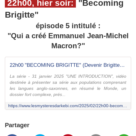
22h00, hier soir:
"Becoming
Brigitte"
épisode 5 intitulé :
"Qui a créé Emmanuel Jean-Michel
Macron?"
22h00 "BECOMING BRIGITTE" (Devenir Brigitte) ........ épisode 5 " Qui a créé Emmanuel Jean-Michel Macron? " - Le fil d'Arkébi
La série - 31 janvier 2025 "UNE INTRODUCTION", vidéo
destinée à présenter sa série aux populations comprenant
les langues anglo-saxonnes, en résumé le Monde, un
dossier fort complexe, prés...
https://www.lesmysteresdarkebi.com/2025/02/22h00-becoming-brigitte-devenir-brigitte.episode-5.html
Partager