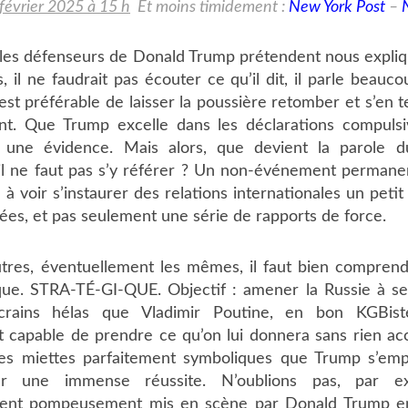
février 2025 à 15 h
Et moins timidement :
New York Post
–
, les défenseurs de Donald Trump prétendent nous expli
, il ne faudrait pas écouter ce qu’il dit, il parle beauc
l est préférable de laisser la poussière retomber et s’en te
t. Que Trump excelle dans les déclarations compulsi
t une évidence. Mais alors, que devient la parole d
’il ne faut pas s’y référer ? Un non-événement permane
re à voir s’instaurer des relations internationales un pet
ées, et pas seulement une série de rapports de force.
utres, éventuellement les mêmes, il faut bien comprend
ique. STRA-TÉ-GI-QUE. Objectif : amener la Russie à se
crains hélas que Vladimir Poutine, en bon KGBiste 
t capable de prendre ce qu’on lui donnera sans rien ac
es miettes parfaitement symboliques que Trump s’emp
ur une immense réussite. N’oublions pas, par e
ent pompeusement mis en scène par Donald Trump en