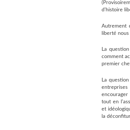
(Provisoire
d’histoire li
Autrement d
liberté nous
La question
comment accr
premier chef
La question 
entreprises
encourager 
tout en l’a
et idéologiq
la déconfitu