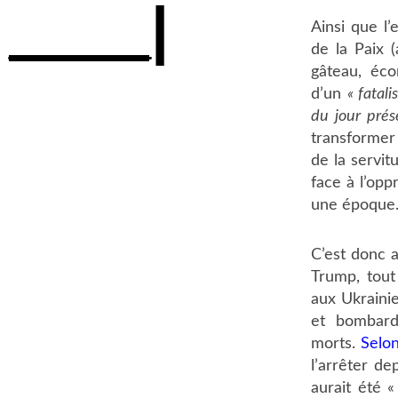
____|
Ainsi que l’
de la Paix 
gâteau, éco
d’un
« fatal
du jour prése
transformer 
de la servi
face à l’opp
une époque
C’est donc 
Trump, tout
aux Ukraini
et bombard
morts.
Selo
l’arrêter de
aurait été «