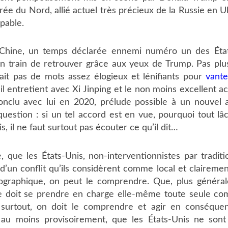
rée du Nord, allié actuel très précieux de la Russie en U
lpable.
Chine, un temps déclarée ennemi numéro un des États
en train de retrouver grâce aux yeux de Trump. Pas plus
ait pas de mots assez élogieux et lénifiants pour
vante
’il entretient avec Xi Jinping et le non moins excellent 
 conclu avec lui en 2020, prélude possible à un nouve
question : si un tel accord est en vue, pourquoi tout lâ
is, il ne faut surtout pas écouter ce qu’il dit…
 que les États-Unis, non-interventionnistes par traditi
’un conflit qu’ils considèrent comme local et clairemen
éographique, on peut le comprendre. Que, plus générale
e doit se prendre en charge elle-même toute seule c
surtout, on doit le comprendre et agir en conséquen
 au moins provisoirement, que les États-Unis ne sont p