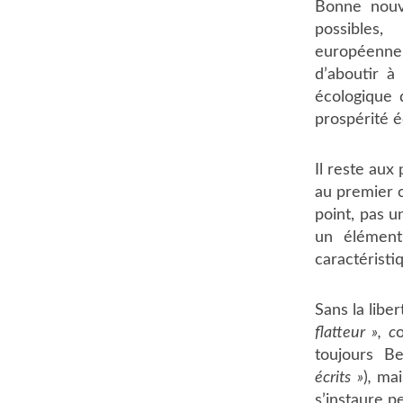
Bonne nouve
possibles
européenne
d’aboutir à
écologique 
prospérité 
Il reste aux
au premier c
point, pas u
un élément 
caractéristi
Sans la libe
flatteur », c
toujours Be
écrits »
)
,
mai
s’instaure p