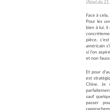
[
Ajout du 21 
Face à cela
Pour les uns
bien à lui, i
concrètemen
pièce, c’es
américain s
si l’on aspi
et non fauss
Et pour d’a
est stratég
Chine. Je 
parfaitemen
sauf quelqu
passer po
rapprochem