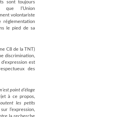
ts sont toujours
t que l’Union
ment volontariste
e réglementation
ans le pied de sa
aîne C8 de la TNT)
e discrimination,
é d’expression est
 respectueux des
l n’est point d’éloge
(et à ce propos,
outent les petits
sur l’expression,
ntre la recherche