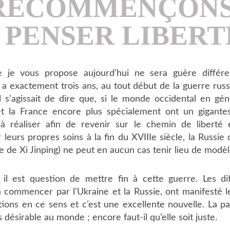
RECOMMENÇONS
PENSER LIBERT
ue je vous propose aujourd’hui ne sera guère différ
l y a exactement trois ans, au tout début de la guerre ru
l s’agissait de dire que, si le monde occidental en gén
 et la France encore plus spécialement ont un gigan
à réaliser afin de revenir sur le chemin de liberté 
 leurs propres soins à la fin du XVIIIe siècle, la Russie
e de Xi Jinping) ne peut en aucun cas tenir lieu de modèl
, il est question de mettre fin à cette guerre. Les di
 commencer par l’Ukraine et la Russie, ont manifesté le
ions en ce sens et c’est une excellente nouvelle. La pai
s désirable au monde ; encore faut-il qu’elle soit juste.