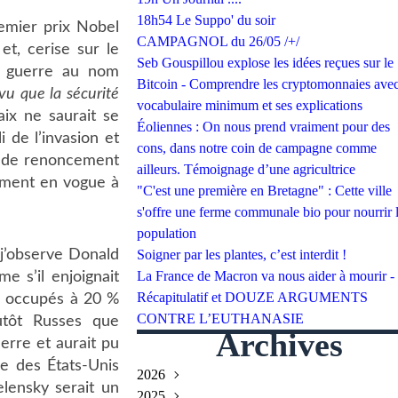
18h54 Le Suppo' du soir
emier prix Nobel
CAMPAGNOL du 26/05 /+/
t, cerise sur le
Seb Gouspillou explose les idées reçues sur le
la guerre au nom
Bitcoin - Comprendre les cryptomonnaies avec
vu que la sécurité
vocabulaire minimum et ses explications
aix ne saurait se
Éoliennes : On nous prend vraiment pour des
 de l’invasion et
cons, dans notre coin de campagne comme
e de renoncement
ailleurs. Témoignage d’une agricultrice
ement en vogue à
"C'est une première en Bretagne" : Cette ville
s'offre une ferme communale bio pour nourrir 
population
 j’observe Donald
Soigner par les plantes, c’est interdit !
La France de Macron va nous aider à mourir -
 s’il enjoignait
Récapitulatif et DOUZE ARGUMENTS
2, occupés à 20 %
CONTRE L’EUTHANASIE
utôt Russes que
Archives
uerre et aurait pu
ce des États-Unis
2026
elensky serait un
2025
Juillet
(2)