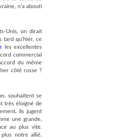
kraine, n’a abouti
-Unis, on dirait
 tard qu’hier, ce
r
les excellentes
accord commercial
l accord du même
cher côté russe ?
on, souhaitent se
t très éloigné de
ment, ils jugent
omme une grande,
ce au plus vite.
lus notre allié.