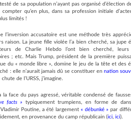
testé de sa population n’ayant pas organisé d’élection d
s compter qu’en plus, dans sa profession initiale d’acteur
lus limités !
ue l’inversion accusatoire est une méthode très appréc
rs raison. La jeune fille violée l’a bien cherché, sa jupe é
ateurs de Charlie Hebdo l’ont bien cherché, leurs 
ires ; etc. Mais Trump, président de la première puiss
ue du « monde libre », domine le jeu de la tête et des é
rché : elle n’aurait jamais dû se constituer en
nation souv
a chute de l’URSS, j’imagine.
à la face du pays agressé, véritable condensé de fausse
ve facts »
typiquement trumpiens, en forme de dan
 Vladimir Poutine, a été largement
« débunké »
par diffé
midement, en provenance du camp républicain (
ici
,
ici
).