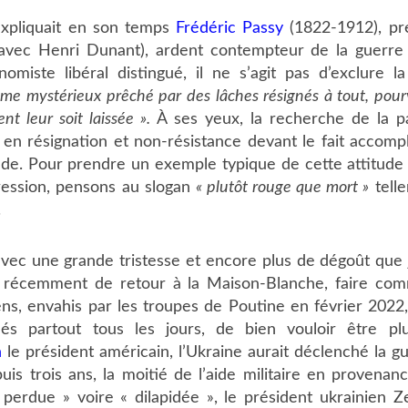
expliquait en son temps
Frédéric Passy
(1822-1912), pr
(avec Henri Dunant), ardent contempteur de la guerre e
nomiste libéral distingué, il ne s’agit pas d’exclure 
isme mystérieux prêché par des lâches résignés à tout, pour
nt leur soit laissée ».
À ses yeux, la recherche de la p
en résignation et non-résistance devant le fait accompli
tude. Pour prendre un exemple typique de cette attitud
ression, pensons au slogan
« plutôt rouge que mort »
tell
.
avec une grande tristesse et encore plus de dégoût que
 récemment de retour à la Maison-Blanche, faire comme
ens, envahis par les troupes de Poutine en février 202
és partout tous les jours, de bien vouloir être pl
n
le président américain, l’Ukraine aurait déclenché la g
puis trois ans, la moitié de l’aide militaire en provenan
 perdue » voire « dilapidée », le président ukrainien Z