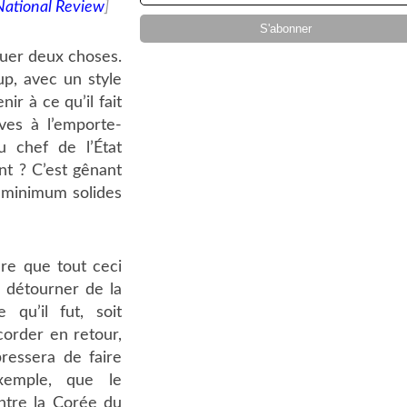
National Review
]
quer deux choses.
oup, avec un style
nir à ce qu’il fait
ves à l’emporte-
u chef de l’État
nt ? C’est gênant
it minimum solides
re que tout ceci
 détourner de la
qu’il fut, soit
corder en retour,
ressera de faire
xemple, que le
tre la Corée du