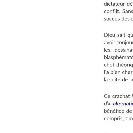
dictateur dé
conflit. San
succès des p
Dieu sait q
avoir toujou
les dessin
blasphémato
chef théoriq
l’a bien che
la suite de l
Ce crachat 
d’
« alternati
bénéfice de
compris, ti