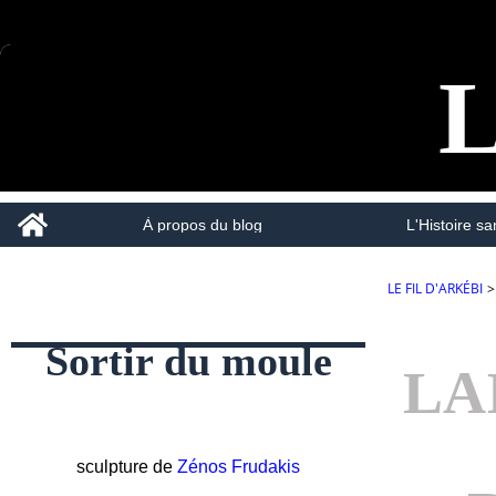
L
Home
À propos du blog
L'Histoire san
LE FIL D'ARKÉBI
>
Sortir du moule
LA
sculpture de
Zénos Frudakis