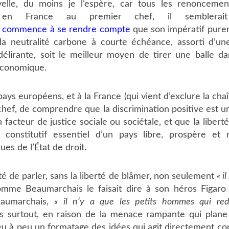
lle, du moins je l’espère, car tous les renoncemen
, en France au premier chef, il semblerai
commence à se rendre compte
que son impératif pure
 la neutralité carbone à courte échéance, assorti d’un
délirante, soit le meilleur moyen de tirer une balle d
économique.
 pays européens, et à la France (qui vient d’exclure la ch
hef, de comprendre que la discrimination positive est un
n facteur de justice sociale ou sociétale, et que la libert
constitutif essentiel d’un pays libre, prospère et
ques de l’État de droit.
rté de parler, sans la liberté de blâmer, non seulement
« i
omme Beaumarchais le faisait dire à son héros Figaro 
aumarchais,
« il n’y a que les petits hommes qui red
s surtout, en raison de la menace rampante qui plane 
eu à peu un formatage des idées qui agit directement co