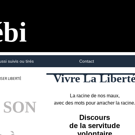
ébi
ussi suivis ou tirés
Contact
Vivre La Libert
SER LIBERTÉ
La racine de nos maux,
 SON
avec des mots pour arracher la racine
Discours
de la servitude
volontaire