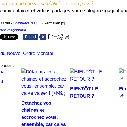
à chacun de choisir sa réalité... et son passé...
, commentaires et vidéos partagés sur ce blog n'engagent qu
à 00:00 -
Commentaires [
…
]
- Permalien [
#
]
ranc-maçonnerie
Repost
0
 du Nouvel Ordre Mondial
aussi :
at
BIENTÔT LE
Fin
RETOUR ?
📌
Détachez vos
chaines et
accrochez vous,
ensemble, car ça va