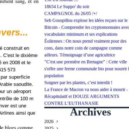
ifient sang, et en
18h54 Le Suppo' du soir
CAMPAGNOL du 26/05 /+/
Seb Gouspillou explose les idées reçues sur le
Bitcoin - Comprendre les cryptomonnaies avec
vers...
vocabulaire minimum et ses explications
Éoliennes : On nous prend vraiment pour des
é construit en
cons, dans notre coin de campagne comme
ailleurs. Témoignage d’une agricultrice
. C'est le dixième
"C'est une première en Bretagne" : Cette ville
é en 2008 et le
s'offre une ferme communale bio pour nourrir 
615 573
population
 par superficie
Soigner par les plantes, c’est interdit !
Arabie saoudite.
La France de Macron va nous aider à mourir -
our un aéroport
Récapitulatif et DOUZE ARGUMENTS
ontrôle de 100 m
CONTRE L’EUTHANASIE
enver est une
Archives
irlines ainsi que
2026
s de blogs comme
2025
Juillet
(2)