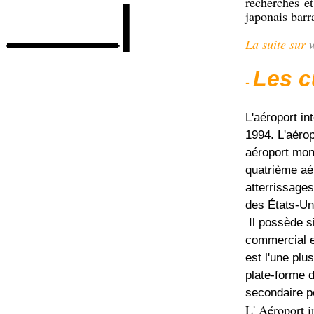
recherches et
____|
japonais bar
La suite sur
w
Les c
-
L'aéroport in
1994. L'aérop
aéroport mond
quatrième aé
atterrissages
des États-Un
Il possède s
commercial et
est l'une plu
plate-forme d
secondaire p
L' Aéroport i