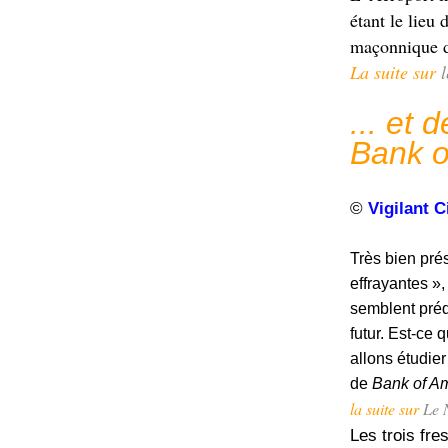
étant le lieu
maçonnique d
La suite sur
l
... et
Bank o
©
Vigilant C
Très bien pré
effrayantes »
semblent préd
futur. Est-ce
allons étudier
de
Bank of Am
la suite sur
Le 
Les trois fr