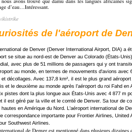
 nous avons trouvé que damu dans les langues africaines sign
rage d’eau…Intéressant.
ikistrike
uriosités de l'aéroport de Den
ternational de Denver (Denver International Airport, DIA) a ét
ort se situe au nord-est de Denver au Colorado (États-Unis)
ial, avec plus de 51 millions de passagers qui y ont transit
roport au monde, en termes de mouvements d'avions avec 
 et décollages. Avec 137,8 km², il est le plus grand aéroport
is et le deuxième au monde après l'aéroport du roi Fahd en 
ix pistes dont la plus longue aux États-Unis avec 4 877 m p
 il est géré par la ville et le comté de Denver. Sa tour de c
s hautes en Amérique du Nord. L'aéroport international de D
e correspondance importante pour Frontier Airlines, United A
our Southwest Airlines.
nternational de Denver est mentionné dans plusieurs dizaine