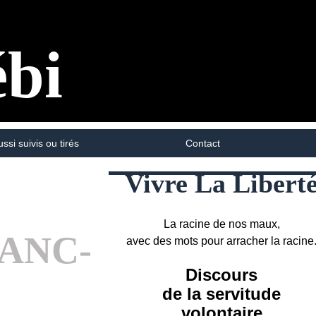
ébi
ussi suivis ou tirés
Contact
Vivre La Libert
La racine de nos maux,
RANC-
avec des mots pour arracher la racine
Discours
de la servitude
volontaire