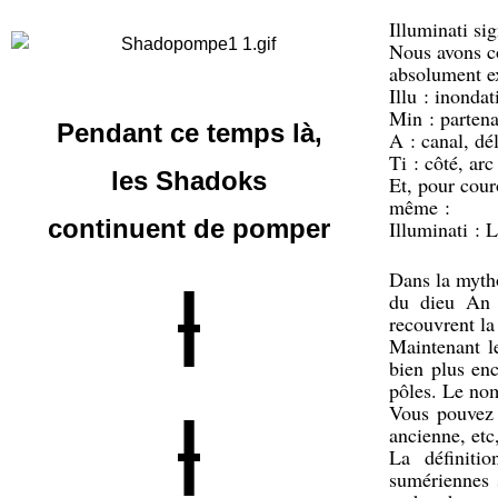
Illuminati sig
Nous avons co
absolument ex
Illu : inonda
Min : parten
Pendant ce temps là,
A : canal, dé
Ti : côté, arc
les Shadoks
Et, pour cour
même :
continuent
de pomper
Illuminati : 
Dans la mytho
|
du dieu An q
recouvrent la 
Maintenant l
bien plus enc
pôles. Le nom
Vous pouvez t
|
ancienne, etc,
La définiti
sumériennes 