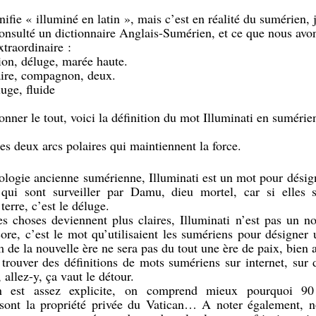
nifie « illuminé en latin », mais c’est en réalité du sumérien, 
nsulté un dictionnaire Anglais-Sumérien, et ce que nous avon
traordinaire :
tion, déluge, marée haute.
aire, compagnon, deux.
luge, fluide
onner le tout, voici la définition du mot Illuminati en sumérie
Les deux arcs polaires qui maintiennent la force.
logie ancienne sumérienne, Illuminati est un mot pour désign
ui sont surveiller par Damu, dieu mortel, car si elles s
terre, c’est le déluge.
es choses deviennent plus claires, Illuminati n’est pas un n
ore, c’est le mot qu’utilisaient les sumériens pour désigner
 de la nouvelle ère ne sera pas du tout une ère de paix, bien
rouver des définitions de mots sumériens sur internet, sur d
 allez-y, ça vaut le détour.
on est assez explicite, on comprend mieux pourquoi 90
sont la propriété privée du Vatican… A noter également, n