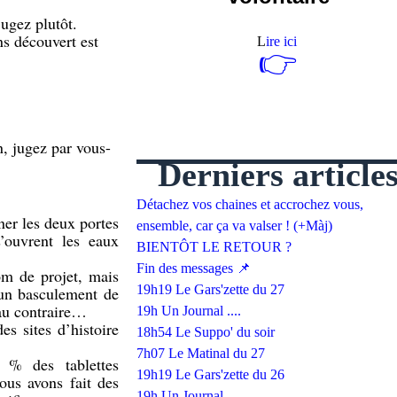
jugez plutôt.
s découvert est
L
ire ici
👉
n, jugez par vous-
Derniers article
Détachez vos chaines et accrochez vous,
er les deux portes
ensemble, car ça va valser ! (+Màj)
’ouvrent les eaux
BIENTÔT LE RETOUR ?
Fin des messages 📌
om de projet, mais
19h19 Le Gars'zette du 27
 un basculement de
 au contraire…
19h Un Journal ....
es sites d’histoire
18h54 Le Suppo' du soir
7h07 Le Matinal du 27
 % des tablettes
19h19 Le Gars'zette du 26
ous avons fait des
19h Un Journal ....