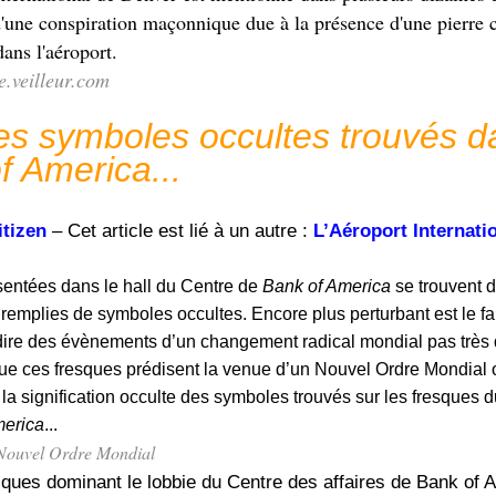
 d'une conspiration maçonnique due à la présence d'une pierr
ans l'aéroport.
e.veilleur.com
 des symboles occultes trouvés d
f America...
itizen
– Cet article est lié à un autre :
L’Aéroport Internati
sentées dans le hall du Centre de
Bank of America
se trouvent d
, remplies de symboles occultes. Encore plus perturbant est le f
ire des évènements d’un changement radical mondial pas très d
 que ces fresques prédisent la venue d’un Nouvel Ordre Mondial
 la signification occulte des symboles trouvés sur les fresques du
erica
...
Nouvel Ordre Mondial
esques dominant le lobbie du Centre des affaires de Bank of 