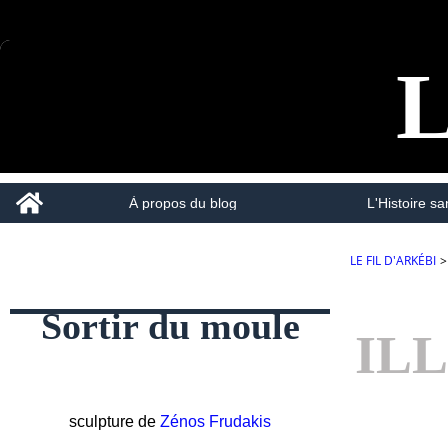
L
Home
À propos du blog
L'Histoire san
LE FIL D'ARKÉBI
>
Sortir du moule
IL
sculpture de
Zénos Frudakis