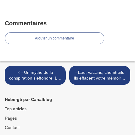
Commentaires
Ajouter un commentaire
< - Un mythe de la
- Eau, vaccins, chemtrails
conspiration s’effondre. Les
Ils effacent votre mémoire !
chemtrails n’ont jamais
>
existés, la vérité explose
sur TF1 !
Hébergé par Canalblog
Top articles
Pages
Contact