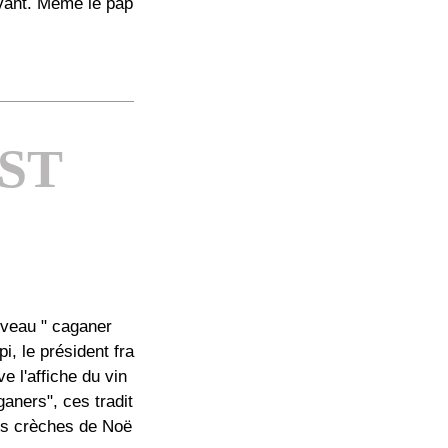
avant. Même le pap
EST
veau " caganer
i, le président fra
e l'affiche du vin
aners", ces tradit
es crèches de Noë