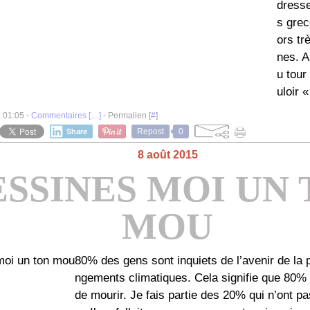
dress
s grec
ors tr
nes. A
u tour
uloir «
à 01:05 -
Commentaires [
…
]
- Permalien [
#
]
Share
Repost
0
8 août 2015
ESSINES MOI UN
MOU
80% des gens sont inquiets de l’avenir de la 
ngements climatiques. Cela signifie que 80%
de mourir. Je fais partie des 20% qui n’ont p