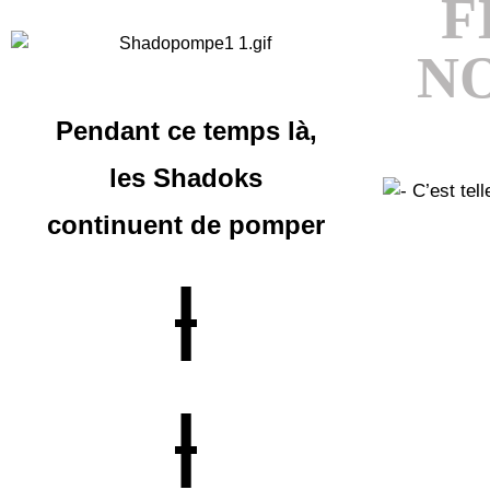
F
N
Pendant ce temps là,
les Shadoks
continuent
de pomper
|
|