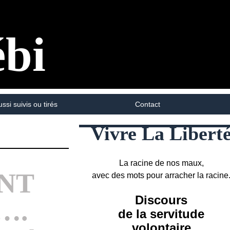
ébi
ussi suivis ou tirés
Contact
Vivre La Libert
La racine de nos maux,
ENT
avec des mots pour arracher la racine
Discours
….
de la servitude
volontaire