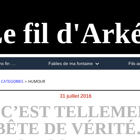
e fil d'Ark
s fin ....
Fables de ma fontaine
Fils a
CATEGORIES
>
HUMOUR
31 juillet 2016
- C’EST TELLEM
BÊTE DE VÉRITÉ