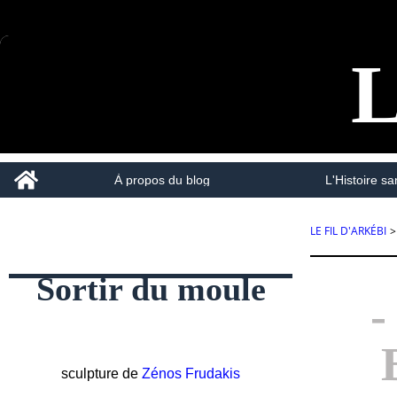
L
Home
À propos du blog
L'Histoire san
LE FIL D'ARKÉBI
>
Sortir du moule
sculpture de
Zénos Frudakis