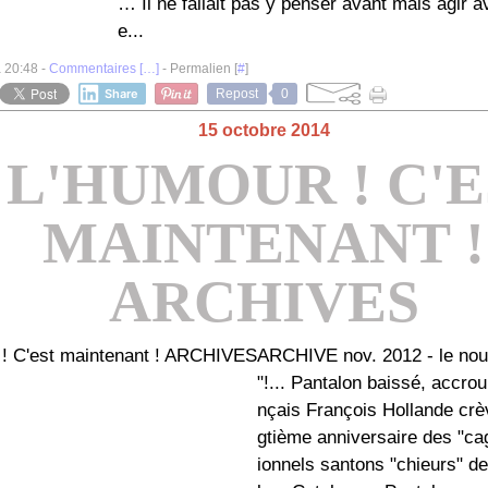
… Il ne fallait pas y penser avant mais agir 
e...
à 20:48 -
Commentaires [
…
]
- Permalien [
#
]
Share
Repost
0
15 octobre 2014
- L'HUMOUR ! C'
MAINTENANT !
ARCHIVES
ARCHIVE nov. 2012 - le nou
"!... Pantalon baissé, accroup
nçais François Hollande crèv
gtième anniversaire des "cag
ionnels santons "chieurs" d