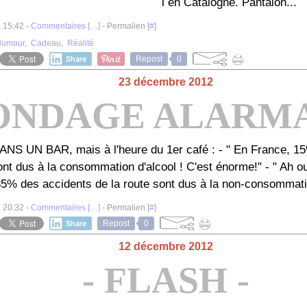
l en Catalogne. Pantalon...
à 15:42 -
Commentaires [
…
]
- Permalien [
#
]
Humour
,
Cadeau
,
Réalité
Share
Repost
0
23 décembre 2012
SONDAGE ALARMA
 UN BAR, mais à l'heure du 1er café : - " En France, 15
ont dus à la consommation d'alcool ! C'est énorme!" - " Ah 
85% des accidents de la route sont dus à la non-consommation
à 20:32 -
Commentaires [
…
]
- Permalien [
#
]
Share
Repost
0
12 décembre 2012
- FLASH -