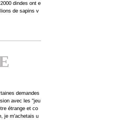
 2000 dindes ont e
lions de sapins v
E
ertaines demandes
sion avec les "jeu
être étrange et co
e, je m'achetais u