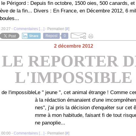
le Périgord : Depuis fin octobre, 1500 oies, 500 canards, et
ève de la fin... Divers : En France, en Décembre 2012, 6 mil
boules...
à 20:27 -
Commentaires [
…
]
- Permalien [
#
]
Share
Repost
0
2 décembre 2012
LE REPORTER D
L'IMPOSSIBLE
Le " jeune ", cet animal étrange ! Comme c
à la rédaction émanaient d'une imcompréhen
nes", j'ai pris la décision d'enquéter sur cet 
mme à mon habitude, faisant fi de tout risqu
ne panoplie...
à 00:00 -
Commentaires [
…
]
- Permalien [
#
]