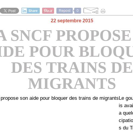
Share
Repost
0
22 septembre 2015
LA SNCF PROPOSE
IDE POUR BLOQ
DES TRAINS DE
MIGRANTS
Le go
is ava
a quel
cipati
s du T