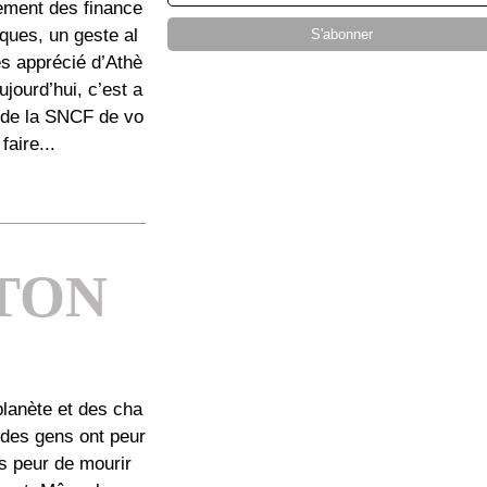
ement des finance
ques, un geste al
ès apprécié d’Athè
ujourd’hui, c’est a
 de la SNCF de vo
 faire...
 TON
planète et des cha
 des gens ont peur
as peur de mourir