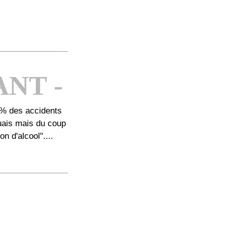
NT -
% des accidents
ouais mais du coup
 d'alcool"....