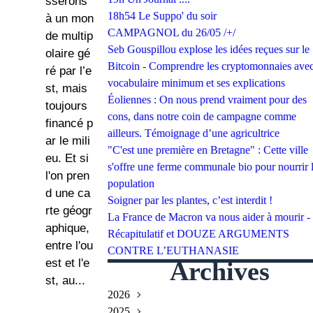
sserons
18h54 Le Suppo' du soir
à un mon
CAMPAGNOL du 26/05 /+/
de multip
Seb Gouspillou explose les idées reçues sur le
olaire gé
Bitcoin - Comprendre les cryptomonnaies avec
ré par l’e
vocabulaire minimum et ses explications
st, mais
Éoliennes : On nous prend vraiment pour des
toujours
cons, dans notre coin de campagne comme
financé p
ailleurs. Témoignage d’une agricultrice
ar le mili
"C'est une première en Bretagne" : Cette ville
eu. Et si
s'offre une ferme communale bio pour nourrir 
l'on pren
population
d une ca
Soigner par les plantes, c’est interdit !
rte géogr
La France de Macron va nous aider à mourir -
aphique,
Récapitulatif et DOUZE ARGUMENTS
entre l'ou
CONTRE L’EUTHANASIE
est et l'e
Archives
st, au...
2026
2025
Juillet
(2)