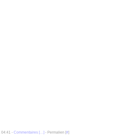
à 04:41 -
Commentaires [
…
]
- Permalien [
#
]