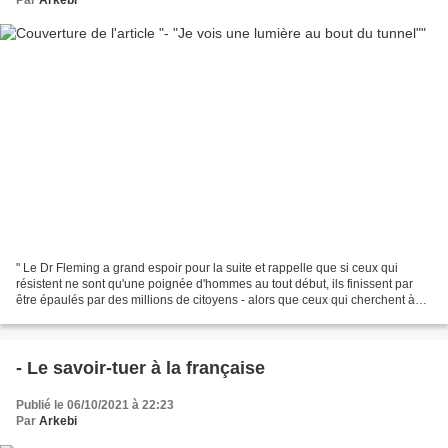
Par
Arkebi
" Le Dr Fleming a grand espoir pour la suite et rappelle que si ceux qui
résistent ne sont qu'une poignée d'hommes au tout début, ils finissent par
être épaulés par des millions de citoyens - alors que ceux qui cherchent à
écraser leur peuple vont invariablement...
- Le savoir-tuer à la française
Publié le 06/10/2021 à 22:23
Par
Arkebi