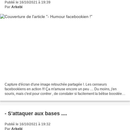
Publié le 16/10/2021 à 19:39
Par
Arkebi
Capture d'écran d'une image retouchée partagée !. Les censeurs
facebookiens en action !!! Ça m'amuse encore un peu .... Du moins, j'en
souris, mais c'est pour contrer , de constater si facilement la bétise boostée
par les algorythmes d'une I.A, une Intelligence...
- S'attaquer aux bases ....
Publié le 16/10/2021 à 19:32
Par
Arkebi