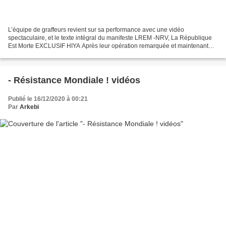
L’équipe de graffeurs revient sur sa performance avec une vidéo
spectaculaire, et le texte intégral du manifeste LREM -NRV, La République
Est Morte EXCLUSIF HIYA Après leur opération remarquée et maintenant
adoubés par Shepard Fairey himself , les graffeurs...
- Résistance Mondiale ! vidéos
Publié le 16/12/2020 à 00:21
Par
Arkebi