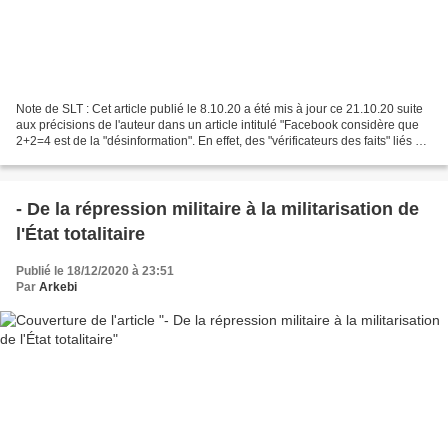
Note de SLT : Cet article publié le 8.10.20 a été mis à jour ce 21.10.20 suite
aux précisions de l'auteur dans un article intitulé "Facebook considère que
2+2=4 est de la "désinformation". En effet, des "vérificateurs des faits" liés à
Facebook, ont écrit...
- De la répression militaire à la militarisation de
l'État totalitaire
Publié le 18/12/2020 à 23:51
Par
Arkebi