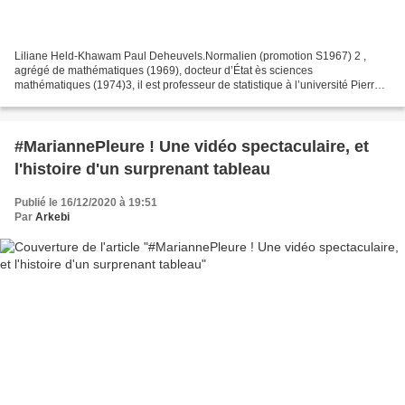
Liliane Held-Khawam Paul Deheuvels.Normalien (promotion S1967) 2 ,
agrégé de mathématiques (1969), docteur d’État ès sciences
mathématiques (1974)3, il est professeur de statistique à l’université Pierre-
et-Marie-Curie (devenue Sorbonne Université) depuis...
#MariannePleure ! Une vidéo spectaculaire, et
l'histoire d'un surprenant tableau
Publié le 16/12/2020 à 19:51
Par
Arkebi