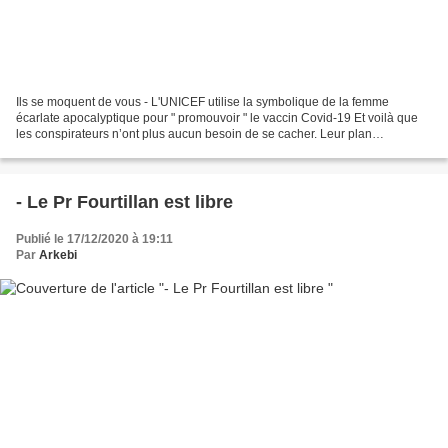
Ils se moquent de vous - L'UNICEF utilise la symbolique de la femme
écarlate apocalyptique pour " promouvoir " le vaccin Covid-19 Et voilà que
les conspirateurs n’ont plus aucun besoin de se cacher. Leur plan
diabolique se réalise maintenant à visage...
- Le Pr Fourtillan est libre
Publié le 17/12/2020 à 19:11
Par
Arkebi