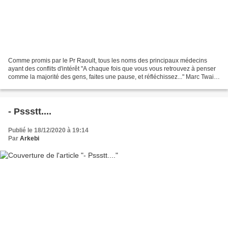
Comme promis par le Pr Raoult, tous les noms des principaux médecins
ayant des conflits d'intérêt "A chaque fois que vous vous retrouvez à penser
comme la majorité des gens, faites une pause, et réfléchissez..." Marc Twain
http://echelledejacob.blogs...
- Pssstt....
Publié le 18/12/2020 à 19:14
Par
Arkebi