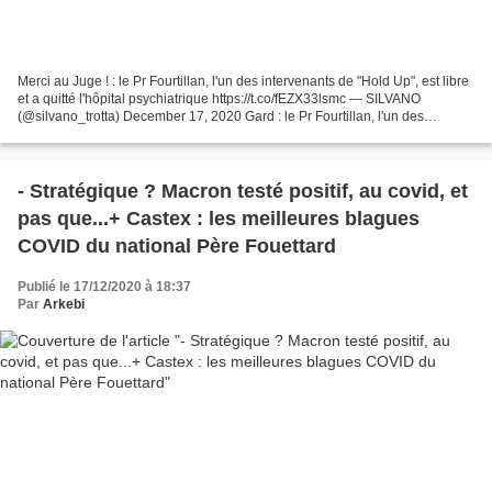
Merci au Juge ! : le Pr Fourtillan, l'un des intervenants de "Hold Up", est libre
et a quitté l'hôpital psychiatrique https://t.co/fEZX33lsmc — SILVANO
(@silvano_trotta) December 17, 2020 Gard : le Pr Fourtillan, l'un des
intervenants de "Hold Up", est...
- Stratégique ? Macron testé positif, au covid, et
pas que...+ Castex : les meilleures blagues
COVID du national Père Fouettard
Publié le 17/12/2020 à 18:37
Par
Arkebi