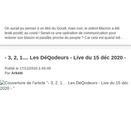
On aurait pu penser à un titre du Gorafi, mais non, le zident Macron a été
testé positif, au covid ! Serait-ce une opération de communication pour
redorer son blason et paraître proche du peuple ? Car cela est quand même
étonnant quand on sait que le...
- 3, 2, 1.... Les DéQodeurs - Live du 15 déc 2020 -
Publié le 17/12/2020 à 00:49
Par
Arkebi