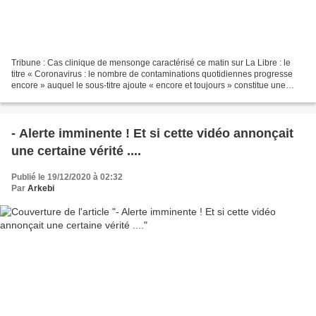
Tribune : Cas clinique de mensonge caractérisé ce matin sur La Libre : le
titre « Coronavirus : le nombre de contaminations quotidiennes progresse
encore » auquel le sous-titre ajoute « encore et toujours » constitue une
manipulation, car si on regarde...
- Alerte imminente ! Et si cette vidéo annonçait
une certaine vérité ....
Publié le 19/12/2020 à 02:32
Par
Arkebi