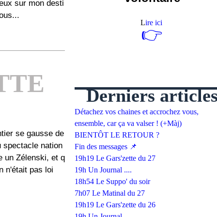
oeux sur mon desti
ous...
L
ire ici
👉
TTE
Derniers article
Détachez vos chaines et accrochez vous,
ensemble, car ça va valser ! (+Màj)
ntier se gausse de
BIENTÔT LE RETOUR ?
u spectacle nation
Fin des messages 📌
 un Zélenski, et q
19h19 Le Gars'zette du 27
 n'était pas loi
19h Un Journal ....
18h54 Le Suppo' du soir
7h07 Le Matinal du 27
19h19 Le Gars'zette du 26
19h Un Journal ....