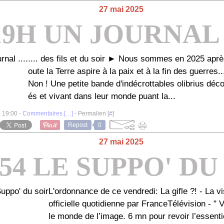
27 mai 2025
19H UN JOURNAL .
.... des fils et du soir ► Nous sommes en 2025 aprè
oute la Terre aspire à la paix et à la fin des guerres..
Non ! Une petite bande d'indécrottables olibrius déc
és et vivant dans leur monde puant la...
à 19:00 -
Commentaires [
…
]
- Permalien [
#
]
Repost
0
27 mai 2025
54 LE SUPPO' DU
L'ordonnance de ce vendredi: La gifle ?! - La 
officielle quotidienne par FranceTélévision - " 
le monde de l’image. 6 mn pour revoir l’essentie