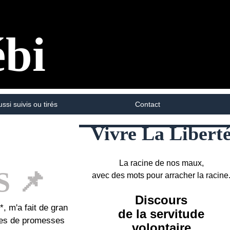
ébi
ussi suivis ou tirés
Contact
Vivre La Libert
La racine de nos maux,
 📌
avec des mots pour arracher la racine
Discours
, m'a fait de gran
de la servitude
nes de promesses
volontaire