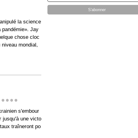
anipulé la science
a pandémie». Jay
uelque chose cloc
u niveau mondial,
...
ukrainien s'embour
r jusqu'à une victo
taux traîneront po