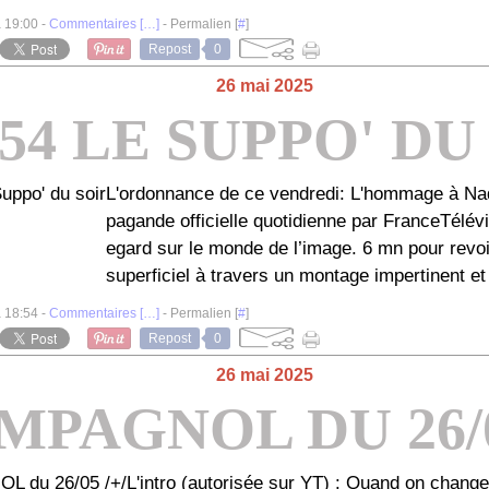
à 19:00 -
Commentaires [
…
]
- Permalien [
#
]
Repost
0
26 mai 2025
54 LE SUPPO' DU
L'ordonnance de ce vendredi: L'hommage à Nada
pagande officielle quotidienne par FranceTélévis
egard sur le monde de l’image. 6 mn pour revoir 
superficiel à travers un montage impertinent et l
à 18:54 -
Commentaires [
…
]
- Permalien [
#
]
Repost
0
26 mai 2025
MPAGNOL DU 26/0
L'intro (autorisée sur YT) : Quand on chang