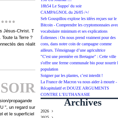
18h54 Le Suppo' du soir
...
CAMPAGNOL du 26/05 /+/
Seb Gouspillou explose les idées reçues sur le
Bitcoin - Comprendre les cryptomonnaies avec
s Jésus-Christ. T
vocabulaire minimum et ses explications
. Toute la Terre ?
Éoliennes : On nous prend vraiment pour des
onnectés des réalit
cons, dans notre coin de campagne comme
ailleurs. Témoignage d’une agricultrice
"C'est une première en Bretagne" : Cette ville
s'offre une ferme communale bio pour nourrir 
population
Soigner par les plantes, c’est interdit !
La France de Macron va nous aider à mourir -
 SOIR
Récapitulatif et DOUZE ARGUMENTS
CONTRE L’EUTHANASIE
Archives
vision/propagande
VU ", un regard sur
2026
l et le superficiel
2025
Juillet
(2)