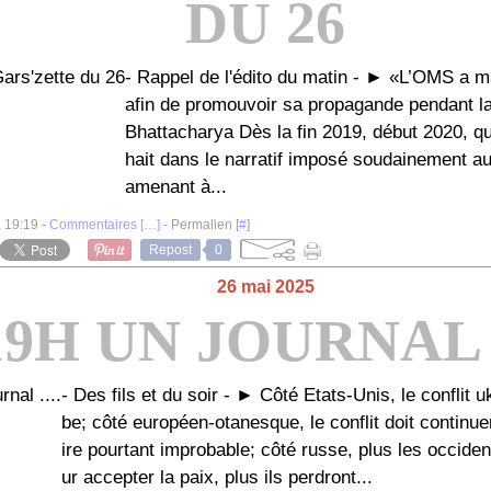
DU 26
- Rappel de l'édito du matin - ► «L’OMS a m
afin de promouvoir sa propagande pendant l
Bhattacharya Dès la fin 2019, début 2020, q
hait dans le narratif imposé soudainement a
amenant à...
à 19:19 -
Commentaires [
…
]
- Permalien [
#
]
Repost
0
26 mai 2025
19H UN JOURNAL .
- Des fils et du soir - ► Côté Etats-Unis, le conflit 
be; côté européen-otanesque, le conflit doit continue
ire pourtant improbable; côté russe, plus les occiden
ur accepter la paix, plus ils perdront...