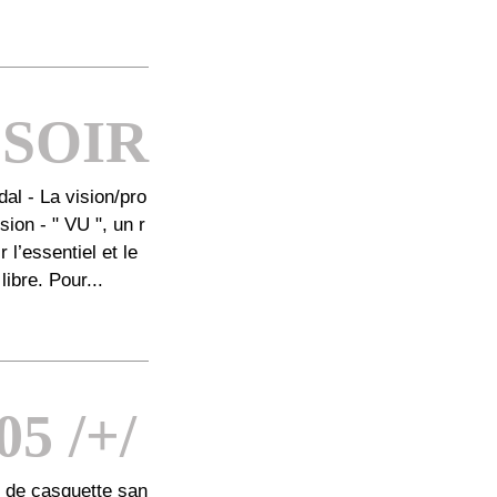
 SOIR
l - La vision/pro
ion - " VU ", un r
l’essentiel et le
ibre. Pour...
5 /+/
e de casquette san