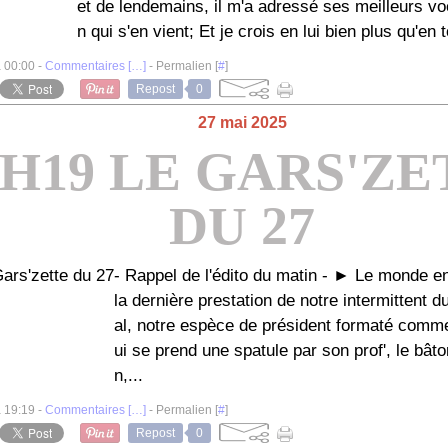
et de lendemains, il m'a adressé ses meilleurs v
n qui s'en vient; Et je crois en lui bien plus qu'en t
à 00:00 -
Commentaires [
…
]
- Permalien [
#
]
Repost
0
27 mai 2025
9H19 LE GARS'ZE
DU 27
- Rappel de l'édito du matin - ► Le monde e
la dernière prestation de notre intermittent d
al, notre espèce de président formaté comme
ui se prend une spatule par son prof', le bâton
n,...
à 19:19 -
Commentaires [
…
]
- Permalien [
#
]
Repost
0