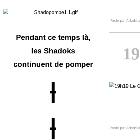
Posté par Arkebi 
Pendant ce temps là,
1
les Shadoks
continuent
de pomper
|
|
Posté par Arkebi 