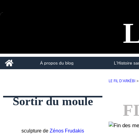
L
Home
À propos du blog
L'Histoire san
LE FIL D'ARKÉBI
>
Sortir du moule
F
sculpture de
Zénos Frudakis