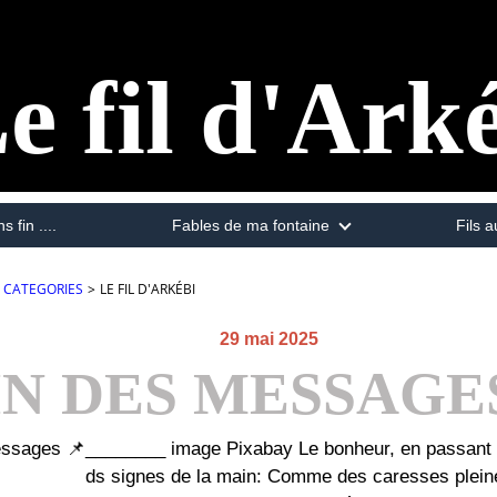
e fil d'Ark
s fin ....
Fables de ma fontaine
Fils a
CATEGORIES
>
LE FIL D'ARKÉBI
29 mai 2025
IN DES MESSAGES
________ image Pixabay Le bonheur, en passant *
ds signes de la main: Comme des caresses plei