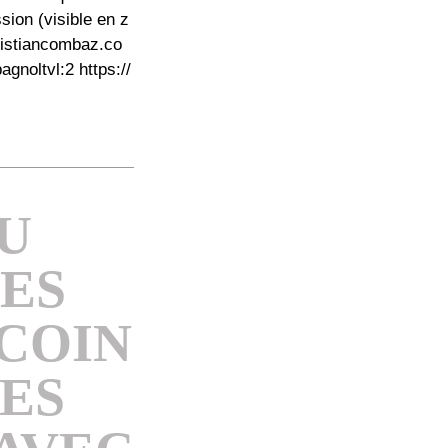
sion (visible en z
hristiancombaz.co
noltvl:2 https://
U
ÉES
TCOIN
ES