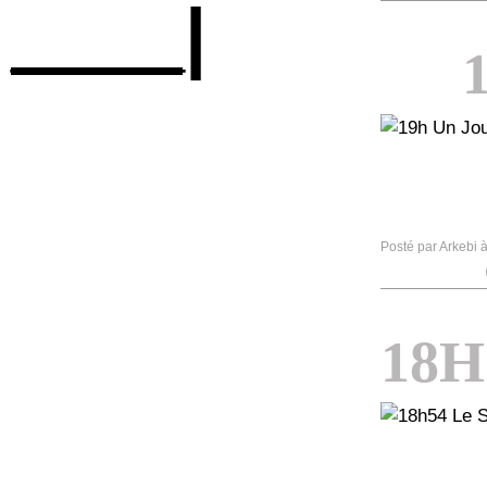
____|
Posté par Arkebi 
18H