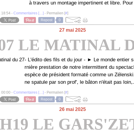
à travers un montage impertinent et libre. Pour 
à 18:54 -
Commentaires [
…
]
- Permalien [
#
]
Repost
0
27 mai 2025
07 LE MATINAL D
- L'édito des fils et du jour - ► Le monde entier 
rnière prestation de notre intermittent du spectacl
espèce de président formaté comme un Zélenski,
ne spatule par son prof', le bâton n'était pas loin,.
à 00:00 -
Commentaires [
…
]
- Permalien [
#
]
Repost
0
26 mai 2025
9H19 LE GARS'ZE