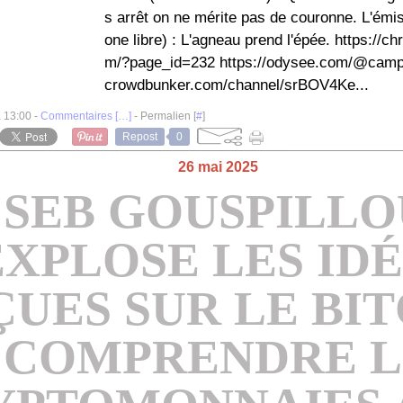
s arrêt on ne mérite pas de couronne. L'émis
one libre) : L'agneau prend l'épée. https://c
m/?page_id=232 https://odysee.com/@campag
crowdbunker.com/channel/srBOV4Ke...
à 13:00 -
Commentaires [
…
]
- Permalien [
#
]
Repost
0
26 mai 2025
SEB GOUSPILLO
EXPLOSE LES ID
ÇUES SUR LE BI
- COMPRENDRE L