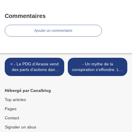
Commentaires
Ajouter un commentaire
< - Le PDG d’Airasia vend
- Un mythe de la
des parts d’actions dans
conspiration s’effondre. Les
une assurance quelques
chemtrails n’ont jamais
jours plus tôt
existés, la vérité explose
sur TF1 ! >
Hébergé par Canalblog
Top articles
Pages
Contact
Signaler un abus