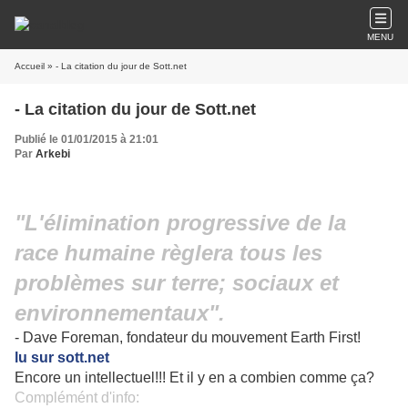
MENU
Accueil
» - La citation du jour de Sott.net
- La citation du jour de Sott.net
Publié le 01/01/2015 à 21:01
Par
Arkebi
"L'élimination progressive de la
race humaine règlera tous les
problèmes sur terre; sociaux et
environnementaux".
- Dave Foreman, fondateur du mouvement Earth First!
lu sur sott.net
Encore un intellectuel!!! Et il y en a combien comme ça?
Complémént d'info: