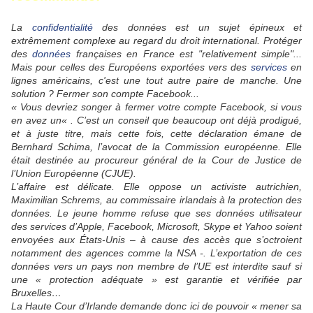
La
confidentialité
des données est un sujet épineux et
extrêmement complexe au regard du droit international. Protéger
des
données
françaises en France est "relativement simple"...
Mais pour celles des Européens exportées vers des
services
en
lignes américains, c'est une tout autre paire de manche. Une
solution ? Fermer son compte Facebook...
« Vous devriez songer à fermer votre compte Facebook, si vous
en avez un« . C’est un conseil que beaucoup ont déjà prodigué,
et à juste titre, mais cette fois, cette déclaration émane de
Bernhard Schima, l’avocat de la Commission européenne. Elle
était destinée au procureur général de la Cour de Justice de
l’Union Européenne (CJUE).
L’affaire est délicate. Elle oppose un activiste autrichien,
Maximilian Schrems, au commissaire irlandais à la protection des
données. Le jeune homme refuse que ses données utilisateur
des services d’Apple, Facebook, Microsoft, Skype et Yahoo soient
envoyées aux États-Unis – à cause des accès que s’octroient
notamment des agences comme la NSA -. L’exportation de ces
données vers un pays non membre de l’UE est interdite sauf si
une « protection adéquate » est garantie et vérifiée par
Bruxelles…
La Haute Cour d’Irlande demande donc ici de pouvoir « mener sa