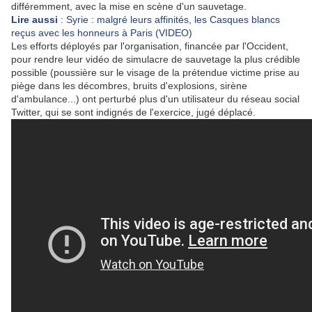
différemment, avec la mise en scène d'un sauvetage.
Lire aussi
: Syrie : malgré leurs affinités, les Casques blancs
reçus avec les honneurs à Paris (VIDEO)
Les efforts déployés par l'organisation, financée par l'Occident,
pour rendre leur vidéo de simulacre de sauvetage la plus crédible
possible (poussière sur le visage de la prétendue victime prise au
piège dans les décombres, bruits d'explosions, sirène
d'ambulance...) ont perturbé plus d'un utilisateur du réseau social
Twitter, qui se sont indignés de l'exercice, jugé déplacé.