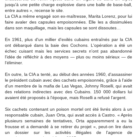
jusqu'à une petite charge explosive dans une balle de base-ball,
entre autres », recense le site.
La CIA a même engagé son ex-maîtresse, Marita Lorenz, pour lui
faire avaler des capsules empoisonnées. Elle les a dissimulées
dans son maquillage, mais les capsules se sont dissoutes…
En 1961, plus d'un millier d'exilés cubains entraînés par la CIA
ont débarqué dans la baie des Cochons. L'opération a été un
échec cuisant mais les services secrets n'ont pas abandonné
l'idée de réfléchir à des moyens — plus ou moins sérieux — de
l'éliminer.
En outre, la CIA a tenté, au début des années 1960, d'assassiner
le président cubain avec des cachets empoisonnés, grâce à l'aide
d'un membre de la mafia de Las Vegas, Johnny Roselli, qui avait
des relations indirectes avec des Cubains. 150 000 dollars lui
avaient été proposés à l'époque, mais Roselli a refusé l'argent.
Six cachets contenant un poison mortel ont été livrés alors à un
responsable cubain, Juan Orta, qui avait accès à Castro. « Après
plusieurs semaines de tentatives, Orta apparemment a eu la
frousse et a demandé à se retirer du projet », peut-on lire dans
un dossier sur les activités illégales de l'agence de