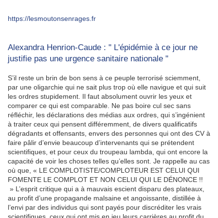
https://lesmoutonsenrages.fr
Alexandra Henrion-Caude : " L'épidémie à ce jour ne
justifie pas une urgence sanitaire nationale "
S’il reste un brin de bon sens à ce peuple terrorisé sciemment,
par une oligarchie qui ne sait plus trop où elle navigue et qui suit
les ordres stupidement. Il faut absolument ouvrir les yeux et
comparer ce qui est comparable. Ne pas boire cul sec sans
réfléchir, les déclarations des médias aux ordres, qui s’ingénient
à traiter ceux qui pensent différemment, de divers qualificatifs
dégradants et offensants, envers des personnes qui ont des CV à
faire pâlir d’envie beaucoup d’intervenants qui se prétendent
scientifiques, et pour ceux du troupeau lambda, qui ont encore la
capacité de voir les choses telles qu’elles sont. Je rappelle au cas
où que, « LE COMPLOTISTE/COMPLOTEUR EST CELUI QUI
FOMENTE LE COMPLOT ET NON CELUI QUI LE DÉNONCE !!
» L’esprit critique qui a à mauvais escient disparu des plateaux,
au profit d’une propagande malsaine et angoissante, distillée à
l’envi par des individus qui sont payés pour discréditer les vrais
scientifiques, ceux qui ont mis en jeu leurs carrières au profit du