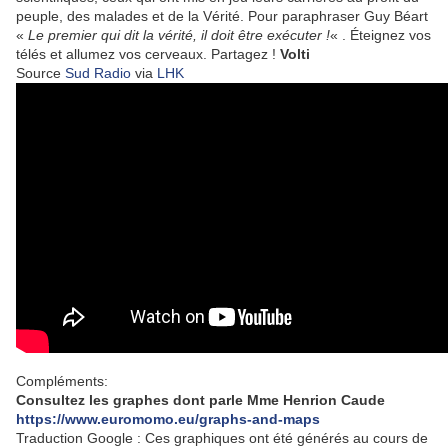
peuple, des malades et de la Vérité. Pour paraphraser Guy Béart
«
Le premier qui dit la vérité, il doit être exécuter !
« . Éteignez vos
télés et allumez vos cerveaux. Partagez !
Volti
Source
Sud Radio
via
LHK
Compléments:
Consultez les graphes dont parle Mme Henrion Caude
https://www.euromomo.eu/graphs-and-maps
Traduction Google : Ces graphiques ont été générés au cours de