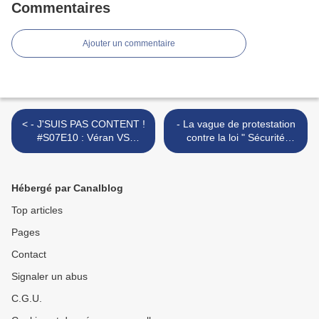
Commentaires
Ajouter un commentaire
< - J'SUIS PAS CONTENT !
- La vague de protestation
#S07E10 : Véran VS
contre la loi " Sécurité
Soignants, Barbier VS
globale " grandit >
Dignité & Moreno VS
Machos !
Hébergé par Canalblog
Top articles
Pages
Contact
Signaler un abus
C.G.U.