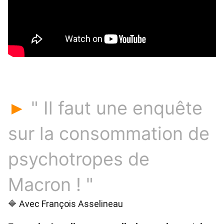
" Il faut une enquête
►
sur la consommation de
psychotropes de
Macron ! "
🔷 Avec François Asselineau