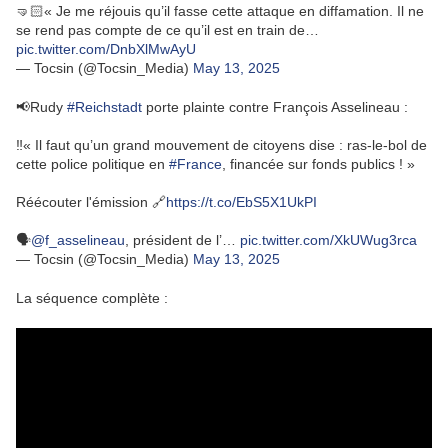
🤜🏻« Je me réjouis qu’il fasse cette attaque en diffamation. Il ne
se rend pas compte de ce qu’il est en train de…
pic.twitter.com/DnbXlMwAyU
— Tocsin (@Tocsin_Media)
May 13, 2025
📢Rudy
#Reichstadt
porte plainte contre François Asselineau :
‼️« Il faut qu’un grand mouvement de citoyens dise : ras-le-bol de
cette police politique en
#France
, financée sur fonds publics ! »
Réécouter l'émission 🔗
https://t.co/EbS5X1UkPI
🗣️
@f_asselineau
, président de l’…
pic.twitter.com/XkUWug3rca
— Tocsin (@Tocsin_Media)
May 13, 2025
La séquence complète :