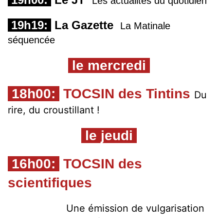
Les actualités du quotidien
19h19:
La Gazette
La Matinale
séquencée
le mercredi
18h00:
TOCSIN des Tintins
Du 
rire, du croustillant ! 
le jeudi
16h00:
TOCSIN des
scientifiques
Une émission de vulgarisation 