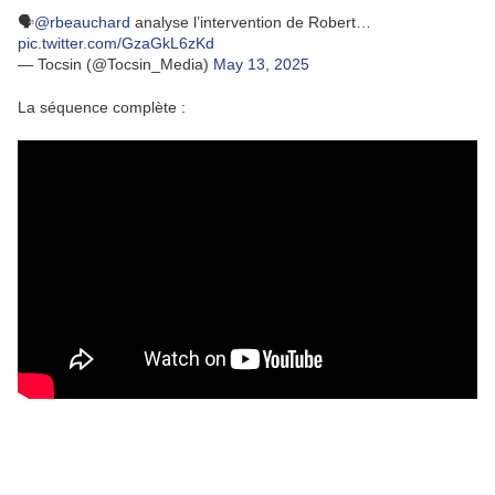
🗣️
@rbeauchard
analyse l’intervention de Robert…
pic.twitter.com/GzaGkL6zKd
— Tocsin (@Tocsin_Media)
May 13, 2025
La séquence complète :