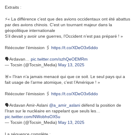
Extraits :
⚡️« La différence c’est que des avions occidentaux ont été abattus
par des avions chinois. C’est un tournant majeur dans la
géopolitique internationale
S’il devait y avoir une guerres, l’Occident n’est pas préparé ! »
Réécouter l’émission 🖇️
https://t.co/XDeO3x6ddo
🗣️Ardavan…
pic.twitter.com/szhQeOEMRm
— Tocsin (@Tocsin_Media)
May 13, 2025
🚨« l’Iran n’a jamais menacé qui que ce soit. Le seul pays qui a
fait usage de l’arme atomique, c’est l’Amérique ! »
Réécouter l’émission 🖇️
https://t.co/XDeO3x6ddo
🗣️Ardavan Amir-Aslani
@a_amir_aslani
défend la position de
l’Iran sur le nucléaire en rappelant que seuls les…
pic.twitter.com/NWobhsOX5u
— Tocsin (@Tocsin_Media)
May 13, 2025
La séquence complète :