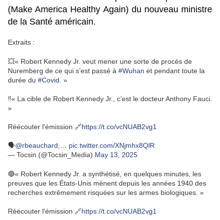
(Make America Healthy Again) du nouveau ministre
de la Santé américain.
Extraits :
💥« Robert Kennedy Jr. veut mener une sorte de procès de
Nuremberg de ce qui s’est passé à
#Wuhan
et pendant toute la
durée du
#Covid
. »
‼️« La cible de Robert Kennedy Jr., c’est le docteur Anthony Fauci.
»
Réécouter l'émission 🔗
https://t.co/vcNUAB2vg1
🗣️
@rbeauchard
,…
pic.twitter.com/XNjmhx8QlR
— Tocsin (@Tocsin_Media)
May 13, 2025
🔴« Robert Kennedy Jr. a synthétisé, en quelques minutes, les
preuves que les États-Unis mènent depuis les années 1940 des
recherches extrêmement risquées sur les armes biologiques. »
Réécouter l'émission 🔗
https://t.co/vcNUAB2vg1