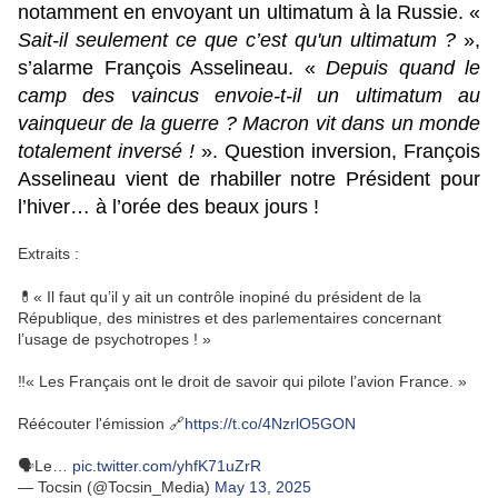
notamment en envoyant un ultimatum à la Russie. «
Sait-il seulement ce que c’est qu'un ultimatum ?
»,
s’alarme François Asselineau. «
Depuis quand le
camp des vaincus envoie-t-il un ultimatum au
vainqueur de la guerre ? Macron vit dans un monde
totalement inversé !
». Question inversion, François
Asselineau vient de rhabiller notre Président pour
l’hiver… à l’orée des beaux jours !
Extraits :
💊« Il faut qu’il y ait un contrôle inopiné du président de la
République, des ministres et des parlementaires concernant
l’usage de psychotropes ! »
‼️« Les Français ont le droit de savoir qui pilote l’avion France. »
Réécouter l'émission 🔗
https://t.co/4NzrlO5GON
🗣️Le…
pic.twitter.com/yhfK71uZrR
— Tocsin (@Tocsin_Media)
May 13, 2025