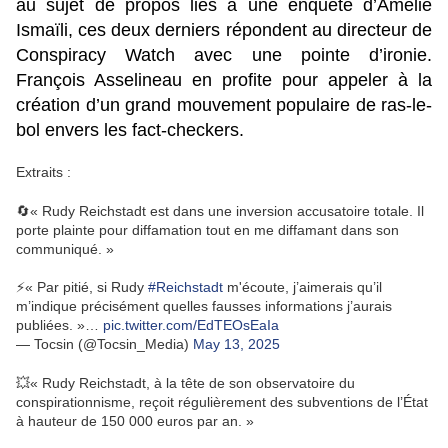
au sujet de propos liés à une enquête d’Amélie
Ismaïli, ces deux derniers répondent au directeur de
Conspiracy Watch avec une pointe d’ironie.
François Asselineau en profite pour appeler à la
création d’un grand mouvement populaire de ras-le-
bol envers les fact-checkers.
Extraits :
🔄« Rudy Reichstadt est dans une inversion accusatoire totale. Il
porte plainte pour diffamation tout en me diffamant dans son
communiqué. »
⚡️« Par pitié, si Rudy
#Reichstadt
m'écoute, j’aimerais qu’il
m’indique précisément quelles fausses informations j’aurais
publiées. »…
pic.twitter.com/EdTEOsEaIa
— Tocsin (@Tocsin_Media)
May 13, 2025
💥« Rudy Reichstadt, à la tête de son observatoire du
conspirationnisme, reçoit régulièrement des subventions de l’État
à hauteur de 150 000 euros par an. »