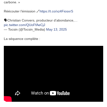
carbone. »
Réécouter l'émission 🔗
https://t.co/xz4FiosxrS
🗣️Christian Convers, producteur d’abondance,…
pic.twitter.com/QUoFfAeCjJ
— Tocsin (@Tocsin_Media)
May 13, 2025
La séquence complète :