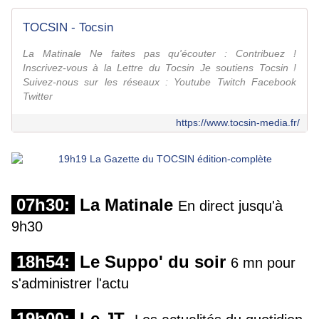
TOCSIN - Tocsin
La Matinale Ne faites pas qu'écouter : Contribuez !
Inscrivez-vous à la Lettre du Tocsin Je soutiens Tocsin !
Suivez-nous sur les réseaux : Youtube Twitch Facebook
Twitter
https://www.tocsin-media.fr/
07h30:
La Matinale
En direct jusqu'à
9h30
18h54:
Le Suppo' du soir
6 mn pour
s'administrer l'actu
19h00:
Le JT