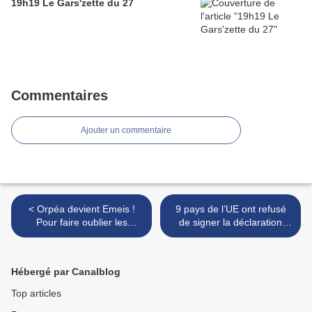
19h19 Le Gars'zette du 27
Commentaires
Ajouter un commentaire
< Orpéa devient Emeis !
9 pays de l’UE ont refusé
Pour faire oublier les
de signer la déclaration
scandales, les entreprises
européenne des droits
changent de nom.
LGBT >
Hébergé par Canalblog
Top articles