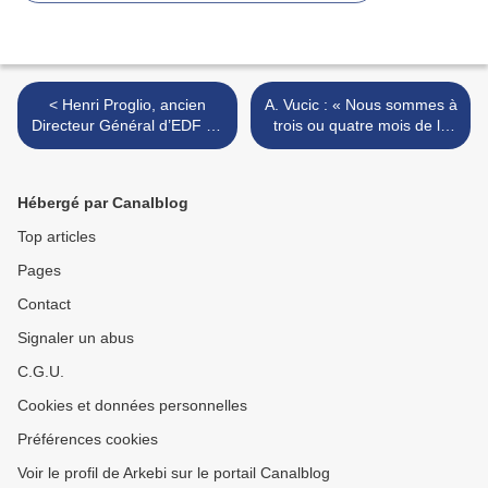
< Henri Proglio, ancien
A. Vucic : « Nous sommes à
Directeur Général d’EDF : «
trois ou quatre mois de la
Il n’y a aucune raison pour
Troisième Guerre mondiale
expliquer que le prix de
– l’Occident n’a pas informé
l’électricité ait augmenté au
ses citoyens du prix que
Hébergé par Canalblog
cours des dix dernières
chacun paiera. » >
années »
Top articles
Pages
Contact
Signaler un abus
C.G.U.
Cookies et données personnelles
Préférences cookies
Voir le profil de Arkebi sur le portail Canalblog