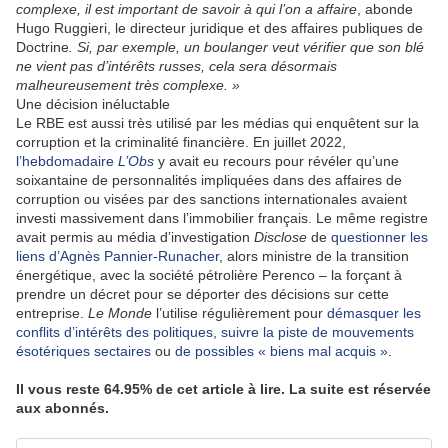
complexe, il est important de savoir à qui l’on a affaire
, abonde
Hugo Ruggieri, le directeur juridique et des affaires publiques de
Doctrine
. Si, par exemple, un boulanger veut vérifier que son blé
ne vient pas d’intérêts russes, cela sera désormais
malheureusement très complexe. »
Une décision inéluctable
Le RBE est aussi très utilisé par les médias qui enquêtent sur la
corruption et la criminalité financière. En juillet 2022,
l’hebdomadaire
L’Obs
y avait eu recours pour révéler qu’une
soixantaine de personnalités impliquées dans des affaires de
corruption ou visées par des sanctions internationales avaient
investi massivement dans l’immobilier français. Le même registre
avait permis au média d’investigation
Disclose
de
questionner les
liens d’Agnès Pannier-Runacher
, alors ministre de la transition
énergétique, avec la société pétrolière Perenco – la forçant à
prendre un décret pour se déporter des décisions sur cette
entreprise.
Le Monde
l’utilise régulièrement pour
démasquer les
conflits d’intérêts des politiques
,
suivre la piste de mouvements
ésotériques sectaires
ou
de possibles « biens mal acquis »
.
Il vous reste 64.95% de cet article à lire. La suite est réservée
aux abonnés.