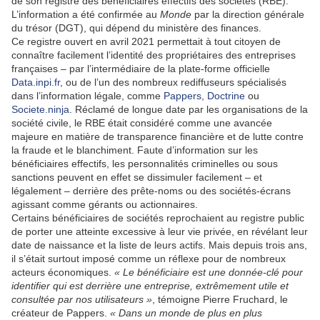
de son registre des bénéficiaires effectifs des sociétés (RBE).
L’information a été confirmée au
Monde
par la direction générale
du trésor (DGT), qui dépend du ministère des finances.
Ce registre ouvert en avril 2021 permettait à tout citoyen de
connaître facilement l’identité des propriétaires des entreprises
françaises – par l’intermédiaire de la plate-forme officielle
Data.inpi.fr
, ou de l’un des nombreux rediffuseurs spécialisés
dans l’information légale, comme
Pappers
,
Doctrine
ou
Societe.ninja
. Réclamé de longue date par les organisations de la
société civile, le RBE était considéré comme une avancée
majeure en matière de transparence financière et de lutte contre
la fraude et le blanchiment. Faute d’information sur les
bénéficiaires effectifs, les personnalités criminelles ou sous
sanctions peuvent en effet se dissimuler facilement – et
légalement – derrière des prête-noms ou des sociétés-écrans
agissant comme gérants ou actionnaires.
Certains bénéficiaires de sociétés reprochaient au registre public
de porter une atteinte excessive à leur vie privée, en révélant leur
date de naissance et la liste de leurs actifs. Mais depuis trois ans,
il s’était surtout imposé comme un réflexe pour de nombreux
acteurs économiques.
« Le bénéficiaire est une donnée-clé pour
identifier qui est derrière une entreprise, extrêmement utile et
consultée par nos utilisateurs »
, témoigne Pierre Fruchard, le
créateur de Pappers.
« Dans un monde de plus en plus