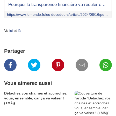
Pourquoi la transparence financière va reculer en France, avec la fermeture du registre des bénéficiaires effectifs
https://www.lemonde.fr/les-decodeurs/article/2024/06/16/pourquoi-la-transparence-financiere-va-reculer-en-france-avec-la-fermeture-du-registre-des-beneficiaires-effectifs_6240503_4355770.html
Vu
ici
et
là
Partager
Vous aimerez aussi
Détachez vos chaines et accrochez
vous, ensemble, car ça va valser !
(+Màj)