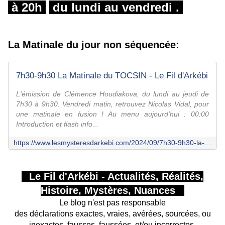
à 20h
du lundi au vendredi .
La Matinale du jour non séquencée:
7h30-9h30 La Matinale du TOCSIN - Le Fil d'Arkébi
L'émission de Clémence Houdiakova, du lundi au jeudi de
7h30 à 9h30. Vendredi matin, retrouvez Nicolas Vidal, pour
une matinale en fusion ! Au menu aujourd'hui : 00:00
Introduction et flash info...
https://www.lesmysteresdarkebi.com/2024/09/7h30-9h30-la-matinale-du-tocsin-69.html
Le Fil d'Arkébi - Actualités, Réalités,
Histoire, Mystères, Nuances
Le blog n'est pas responsable
des déclarations exactes, vraies, avérées, sourcées, ou
inexactes, fausses, faussées, et/ou incorrectes,