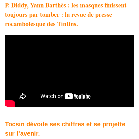
P. Diddy, Yann Barthès : les masques finissent
toujours par tomber : la revue de presse
rocambolesque des Tintins.
Tocsin dévoile ses chiffres et se projette
sur l’avenir.