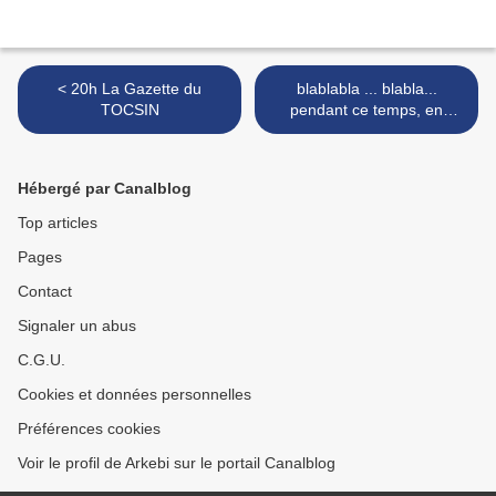
< 20h La Gazette du
blablabla ... blabla...
TOCSIN
pendant ce temps, en
même temps, ...
L'Assemblée générale
adopte à une écrasante
Hébergé par Canalblog
majorité une résolution
exigeant la fin de
Top articles
l'occupation de la Palestine
Pages
par Israël >
Contact
Signaler un abus
C.G.U.
Cookies et données personnelles
Préférences cookies
Voir le profil de Arkebi sur le portail Canalblog