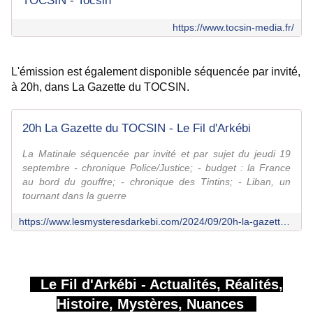
TOCSIN - Tocsin
https://www.tocsin-media.fr/
L'émission est également disponible séquencée par invité, 
à 20h, dans La Gazette du TOCSIN.
20h La Gazette du TOCSIN - Le Fil d'Arkébi
La Matinale séquencée par invité et par sujet du jeudi 19
septembre - chronique Police/Justice; - budget : la France
au bord du gouffre; - chronique des Tintins; - Liban, un
tournant dans la guerre
https://www.lesmysteresdarkebi.com/2024/09/20h-la-gazette-du-tocsin-4.html
Le Fil d'Arkébi - Actualités, Réalités,
Histoire, Mystères, Nuances