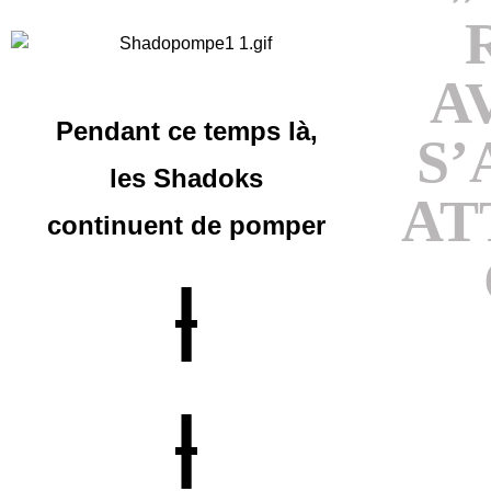
A
Pendant ce temps là,
S’
les Shadoks
AT
continuent
de pomper
|
|