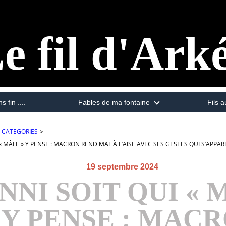
e fil d'Ark
s fin ....
Fables de ma fontaine
Fils a
CATEGORIES
>
 « MÂLE » Y PENSE : MACRON REND MAL À L’AISE AVEC SES GESTES QUI S’A
19 septembre 2024
NNI SOIT QUI « 
 Y PENSE : MAC