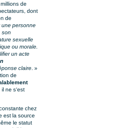
 millions de
ectateurs, dont
ion de
r une personne
s son
ature sexuelle
ysique ou morale.
ifier un acte
on
réponse claire
. »
tion de
alablement
il ne s’est
e constante chez
e est la source
ême le statut