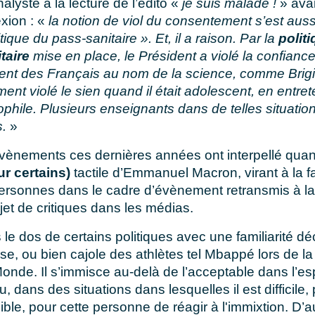
lyste à la lecture de l’édito «
je suis malade !
» avait
xion : «
la notion de viol du consentement s’est auss
tique du pass-sanitaire ». Et, il a raison. Par la
politi
itaire
mise en place, le Président a violé la confiance
nt des Français au nom de la science, comme Brigi
ent violé le sien quand il était adolescent, en entret
ophile. Plusieurs enseignants dans de telles situatio
.
»
évènements ces dernières années ont interpellé quan
ur certains)
tactile d’Emmanuel Macron, virant à la fa
ersonnes dans le cadre d’évènement retransmis à la 
bjet de critiques dans les médias.
s le dos de certains politiques avec une familiarité 
ise, ou bien cajole des athlètes tel Mbappé lors de la 
nde. Il s’immisce au-delà de l’acceptable dans l’e
u, dans des situations dans lesquelles il est difficile
ible, pour cette personne de réagir à l'immixtion. D’