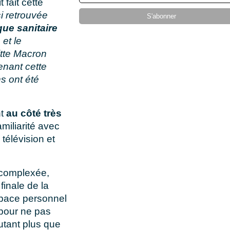
 fait cette
i retrouvée
que sanitaire
 et le
tte Macron
enant cette
ns ont été
t
au côté très
miliarité avec
télévision et
décomplexée,
finale de la
space personnel
, pour ne pas
autant plus que