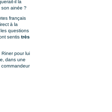
erait-il la
ns son ainée ?
ètes français
rect à la
 les questions
ont sentis
très
 Riner pour lui
te, dans une
ner commandeur