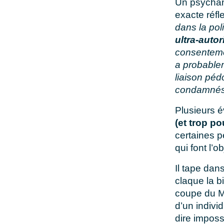
Un psychana
exacte réfle
dans la poli
ultra-autor
consenteme
a probablem
liaison péd
condamnés
Plusieurs 
(et trop po
certaines p
qui font l’o
Il tape dan
claque la b
coupe du Mo
d’un individ
dire imposs