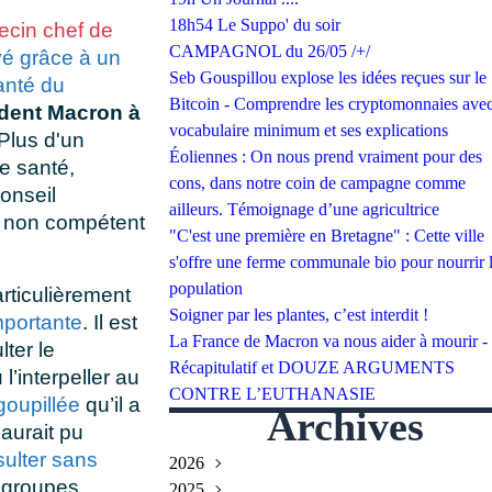
18h54 Le Suppo' du soir
ecin chef de
CAMPAGNOL du 26/05 /+/
vé grâce à un
Seb Gouspillou explose les idées reçues sur le
santé du
Bitcoin - Comprendre les cryptomonnaies avec
ident Macron à
vocabulaire minimum et ses explications
Plus d'un
Éoliennes : On nous prend vraiment pour des
de santé,
cons, dans notre coin de campagne comme
onseil
ailleurs. Témoignage d’une agricultrice
ré non compétent
"C'est une première en Bretagne" : Cette ville
s'offre une ferme communale bio pour nourrir 
population
articulièrement
Soigner par les plantes, c’est interdit !
mportante
. Il est
La France de Macron va nous aider à mourir -
ter le
Récapitulatif et DOUZE ARGUMENTS
l’interpeller au
CONTRE L’EUTHANASIE
goupillée
qu’il a
Archives
aurait pu
sulter sans
2026
s groupes
2025
Juillet
(2)