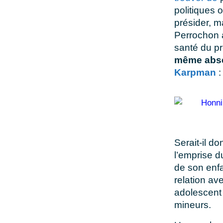
politiques 
présider, ma
Perrochon a
santé du pr
même abse
Karpman
:
Serait-il do
l’emprise d
de son enf
relation av
adolescent 
mineurs.