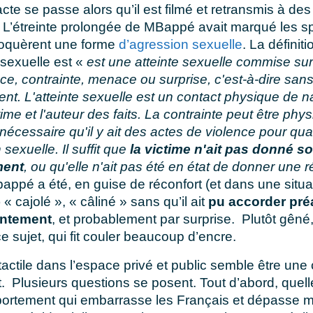
cte se passe alors qu’il est filmé et retransmis à des
 L’étreinte prolongée de MBappé avait marqué les sp
voquèrent une forme
d’agression sexuelle
. La définit
 sexuelle est «
est une atteinte sexuelle commise su
ce, contrainte, menace ou surprise, c'est-à-dire san
t. L'atteinte sexuelle est un contact physique de n
ctime et l'auteur des faits. La contrainte peut être ph
 nécessaire qu'il y ait des actes de violence pour qual
sexuelle. Il suffit que
la victime n'ait pas donné s
ment
, ou qu'elle n'ait pas été en état de donner une 
bappé a été, en guise de réconfort (et dans une situa
 « cajolé », « câliné » sans qu’il ait
pu accorder pré
ntement
, et probablement par surprise. Plutôt gêné, 
e sujet, qui fit couler beaucoup d’encre.
tactile dans l’espace privé et public semble être un
t. Plusieurs questions se posent. Tout d’abord, quell
ortement qui embarrasse les Français et dépasse m