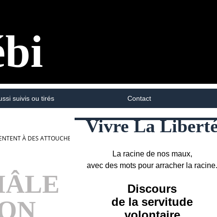
ébi
ussi suivis ou tirés
Contact
Vivre La Libert
PPARENTENT À DES ATTOUCHEMENTS SANS CONSENTEMENT ?
La racine de nos maux,
avec des mots pour arracher la racine
MÂLE
Discours
de la servitude
RON
volontaire