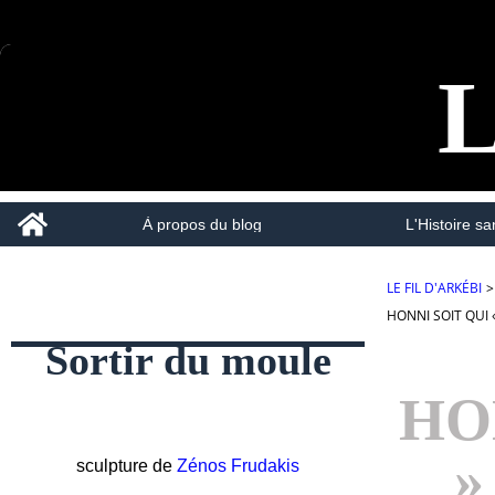
L
Home
À propos du blog
L'Histoire san
LE FIL D'ARKÉBI
>
HONNI SOIT QUI
Sortir du moule
HO
»
sculpture de
Zénos Frudakis