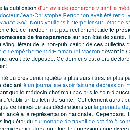
e la publication
d’un avis de recherche visant le méd
 docteur Jean-Christophe Perrochon avait été retrou
France-Soir
. Nous voulions l'interpeller sur l’état de 
En effet, ce médecin n’a pas réellement aidé
le prés
promesses de transparence
sur son état de santé. 
 s'inquiétant de la non-publication de ces bulletins 
te en empêchement d’Emmanuel Macron
devant le C
nnel avait été déposée. Ce dernier s’est alors décla
er !
nté du président inquiète à plusieurs titres, et plus p
 a déclaré
à un journaliste avoir fait une dépression i
nt que le médecin chef n’ait pas pris le soin d’auscul
i d’établir un bulletin de santé. Cet élément aurait pu 
que certaines de ses déclarations sur
la grenade dé
r lancé à la représentation nationale. Cependant, il 
s'inquiéter du
surmenage de travail de cet été à con
premiers ministres, ou alors les pressions que diver