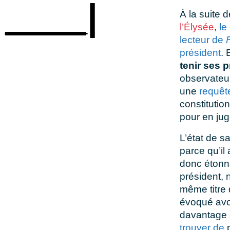
____|
À la suite d
l’Élysée
,
le
lecteur de
président
. 
tenir ses 
observateur
une
requê
constitutio
pour en jug
L’état de sa
parce qu’il
donc étonna
président, n
même titre 
évoqué avoi
davantage 
trouver de