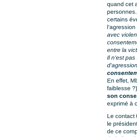
quand cet a
personnes.
certains é
l’agression
avec violen
consentemen
entre la vi
Il n'est pas
d'agression 
consente
En effet, M
faiblesse ?)
son conse
exprimé à c
Le contact 
le présiden
de ce comp