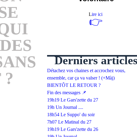
SE
L
ire ici
👉
QUI
 DES
SANS
Derniers article
Détachez vos chaines et accrochez vous,
 ?
ensemble, car ça va valser ! (+Màj)
BIENTÔT LE RETOUR ?
Fin des messages 📌
19h19 Le Gars'zette du 27
19h Un Journal ....
18h54 Le Suppo' du soir
7h07 Le Matinal du 27
19h19 Le Gars'zette du 26
19h Un Journal ....