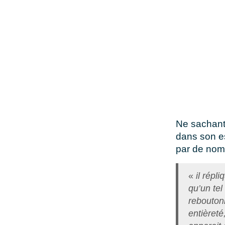
Ne sachant 
dans son es
par de nom
«
il répl
qu’un tel
rebouton
entièreté