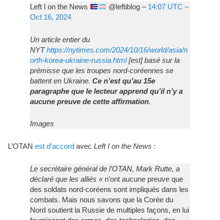
Left I on the News
@leftiblog –
14:07 UTC –
Oct 16, 2024
Un article entier du
NYT
https://nytimes.com/2024/10/16/world/asia/n
orth-korea-ukraine-russia.html
[est] basé sur la
prémisse que les troupes nord-coréennes se
battent en Ukraine.
Ce n’est qu’au 15e
paragraphe que le lecteur apprend qu’il n’y a
aucune preuve de cette affirmation
.
Images
L’OTAN
est d’accord
avec
Left I on the News
:
Le secrétaire général de l’OTAN, Mark Rutte, a
déclaré que les alliés «
n’ont aucune preuve que
des soldats nord-coréens sont impliqués dans les
combats. Mais nous savons que la Corée du
Nord soutient la Russie de multiples façons, en lui