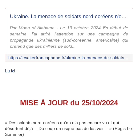
Ukraine. La menace de soldats nord-coréens n'est qu'une campagne de désinformation étasunienne
Par Moon of Alabama - Le 19 octobre 2024 En début de
semaine, j'ai attiré l'attention sur une campagne de
propagande ukrainienne (sud-coréenne, américaine) qui
prétend que des milliers de sold...
https://lesakerfrancophone.fr/ukraine-la-menace-de-soldats-nord-coreens-nest-quune-campagne-de-desinformation-etasunienne
Lu ici
MISE À JOUR du 25/10/2024
« Des soldats nord-coréens qu’on n’a pas encore vu et qui
désertent déjà… Du coup on risque pas de les voir… » (Régis Le
Sommier)