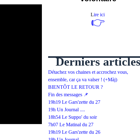
L
ire ici
👉
Derniers article
Détachez vos chaines et accrochez vous,
ensemble, car ça va valser ! (+Màj)
BIENTÔT LE RETOUR ?
Fin des messages 📌
19h19 Le Gars'zette du 27
19h Un Journal ....
18h54 Le Suppo' du soir
7h07 Le Matinal du 27
19h19 Le Gars'zette du 26
19h Un Journal ....