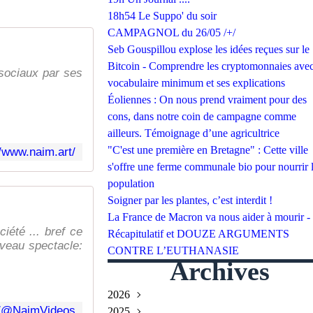
18h54 Le Suppo' du soir
CAMPAGNOL du 26/05 /+/
Seb Gouspillou explose les idées reçues sur le
Bitcoin - Comprendre les cryptomonnaies avec
sociaux par ses
vocabulaire minimum et ses explications
Éoliennes : On nous prend vraiment pour des
cons, dans notre coin de campagne comme
ailleurs. Témoignage d’une agricultrice
"C'est une première en Bretagne" : Cette ville
//www.naim.art/
s'offre une ferme communale bio pour nourrir 
population
Soigner par les plantes, c’est interdit !
La France de Macron va nous aider à mourir -
iété ... bref ce
Récapitulatif et DOUZE ARGUMENTS
uveau spectacle:
CONTRE L’EUTHANASIE
Archives
2026
m/@NaimVideos
2025
Juillet
(2)