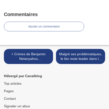
Commentaires
Ajouter un commentaire
< Crimes de Benjamin
Malgré ses problématiques,
Netanyahou
le bio reste leader dans le
(et_la_complicité_des_Etats
département des Pyrénées-
-Unis) dans l’État de
Orientales !
mensonges /+/
Mon_territoire_j'y_crois >
Hébergé par Canalblog
Top articles
Pages
Contact
Signaler un abus