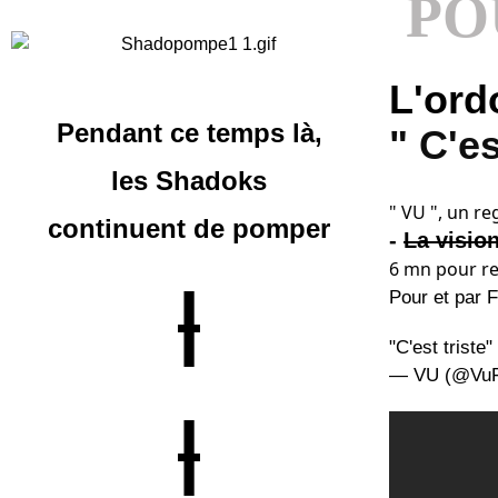
PO
L'ord
Pendant ce temps là,
" C'es
les Shadoks
" VU ", un r
continuent
de pomper
-
La visio
6 mn pour rev
|
Pour et par 
"C'est triste"
— VU (@VuF
|