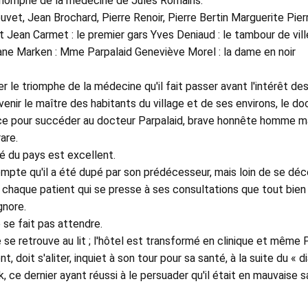
riomphe de la médecine de Jules Romains. 
vet, Jean Brochard, Pierre Renoir, Pierre Bertin Marguerite Pierr
 Jean Carmet : le premier gars Yves Deniaud : le tambour de ville 
 Marken : Mme Parpalaid Geneviève Morel : la dame en noir 
r le triomphe de la médecine qu'il fait passer avant l'intérêt des
enir le maître des habitants du village et de ses environs, le do
ce pour succéder au docteur Parpalaid, brave honnête homme mai
are. 
é du pays est excellent. 
mpte qu'il a été dupé par son prédécesseur, mais loin de se déco
chaque patient qui se presse à ses consultations que tout bien 
gnore. 
 se fait pas attendre. 
e se retrouve au lit ; l'hôtel est transformé en clinique et même 
, doit s'aliter, inquiet à son tour pour sa santé, à la suite du « d
 ce dernier ayant réussi à le persuader qu'il était en mauvaise s