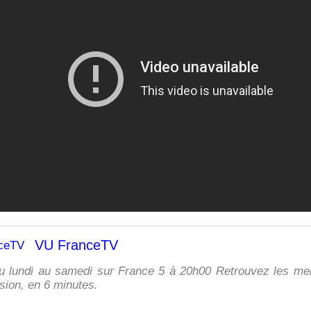
VU FranceTV
u lundi au samedi sur France 5 à 20h00 Retrouvez les me
ision, en 6 minutes.