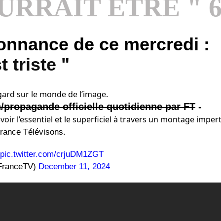
URRAIT ÊTRE " 6
onnance de ce mercredi :
t triste "
egard sur le monde de l’image.
n/propagande officielle quotidienne par FT
-
oir l’essentiel et le superficiel à travers un montage impert
France Télévisons.
pic.twitter.com/crjuDM1ZGT
ranceTV)
December 11, 2024