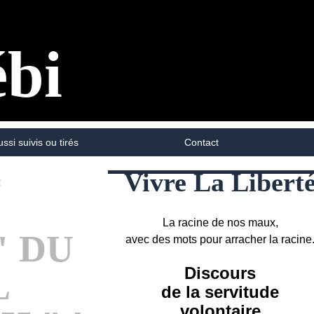
ébi
ussi suivis ou tirés
Contact
Vivre La Libert
!
La racine de nos maux,
" DU
avec des mots pour arracher la racine
Discours
L
de la servitude
volontaire