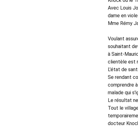
Knock ou le T
Avec Louis Jou
dame en violet
Mme Rémy Jane
Voulant assure
souhaitant dev
à Saint-Mauri
clientèle est r
L'état de sant
Se rendant co
comprendre à 
malade qui s'i
Le résultat ne
Tout le villag
temporairement
docteur Knock,