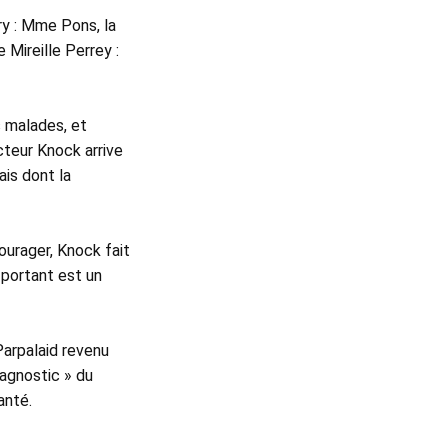
y : Mme Pons, la 
Mireille Perrey : 
 malades, et 
cteur Knock arrive 
s dont la 
urager, Knock fait 
portant est un 
Parpalaid revenu 
iagnostic » du 
anté.