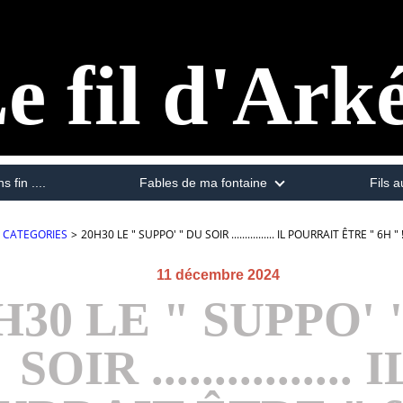
e fil d'Ark
s fin ....
Fables de ma fontaine
Fils a
CATEGORIES
>
20H30 LE " SUPPO' " DU SOIR ................ IL POURRAIT ÊTRE " 6H " 
11 décembre 2024
H30 LE " SUPPO' 
SOIR ................ I