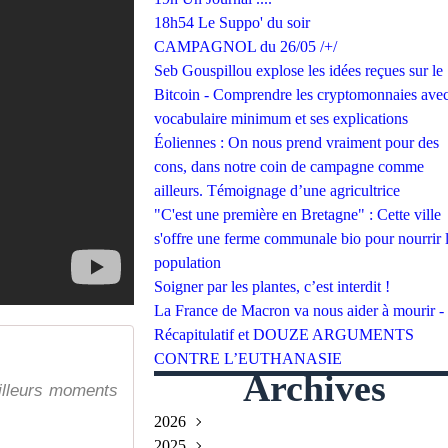
18h54 Le Suppo' du soir
CAMPAGNOL du 26/05 /+/
Seb Gouspillou explose les idées reçues sur le
Bitcoin - Comprendre les cryptomonnaies avec
vocabulaire minimum et ses explications
Éoliennes : On nous prend vraiment pour des
cons, dans notre coin de campagne comme
ailleurs. Témoignage d’une agricultrice
"C'est une première en Bretagne" : Cette ville
s'offre une ferme communale bio pour nourrir 
population
Soigner par les plantes, c’est interdit !
La France de Macron va nous aider à mourir -
Récapitulatif et DOUZE ARGUMENTS
CONTRE L’EUTHANASIE
Archives
illeurs moments
2026
2025
Juillet
(2)