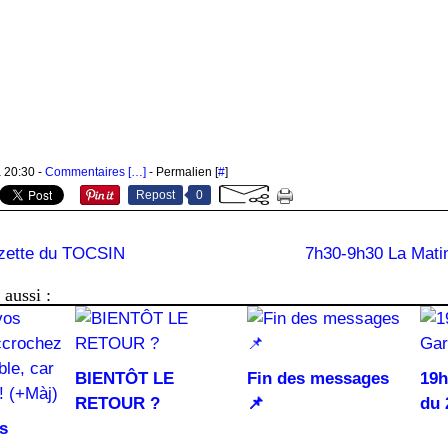
à 20:30 -
Commentaires [
…
]
- Permalien [
#
]
Repost
0
zette du TOCSIN
7h30-9h30 La Mati
aussi :
BIENTÔT LE
Fin des messages
19h
RETOUR ?
📌
du 
s