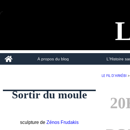
L
Home
À propos du blog
L'Histoire san
LE FIL D'ARKÉBI
>
Sortir du moule
20
sculpture de
Zénos Frudakis