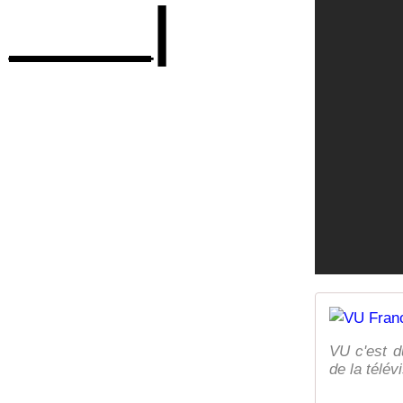
____|
VU c'est d
de la télév