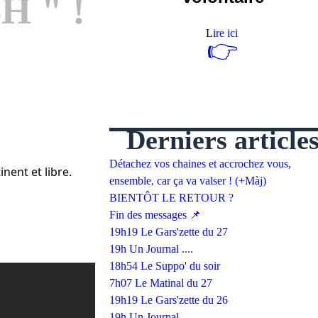
H " !
L
ire ici
👉
Derniers article
Détachez vos chaines et accrochez vous,
inent et libre.
ensemble, car ça va valser ! (+Màj)
BIENTÔT LE RETOUR ?
Fin des messages 📌
19h19 Le Gars'zette du 27
19h Un Journal ....
18h54 Le Suppo' du soir
7h07 Le Matinal du 27
19h19 Le Gars'zette du 26
19h Un Journal ....