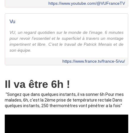
https://www.youtube.com/@VUFranceTV
Vu
VU, un regard quotidien sur le monde de l'image. 6 minutes
pour revoir l'essentiel et le superficiel à travers un montage
impertinent et libre. C'est le travail de Patrick Menais et de
son équipe.
https://www.france.tv/france-5/vu/
Il va être 6h !
 "Songez que dans quelques instants, il va sonner 6h Pour mes 
malades, 6h, c'est la 2ème prise de température rectale Dans 
quelques instants, 250 thermomètres vont pénétrer a la fois" 