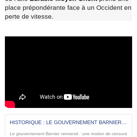
place prépondérante face à un Occident en
perte de vitesse.
HISTORIQUE : LE GOUVERNEMENT BARNIER EST RENVERSÉ ! MACRON DÉMISSION ? | GPTV LA MATINALE | Géopolitique Profonde
Le gouvernement Barnier renversé : une motion de censure