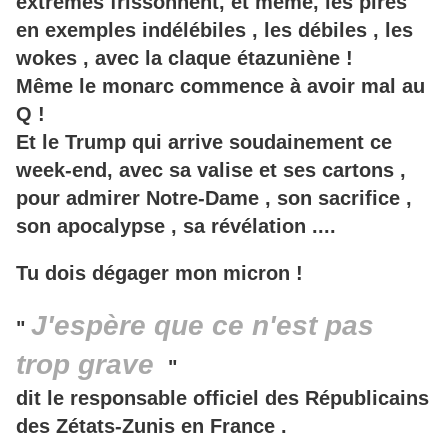
extrêmes frissonnent, et même, les pires
en exemples indélébiles , les débiles , les
wokes , avec la claque étazuniène !
Même le monarc commence à avoir mal au
Q !
Et le Trump qui arrive soudainement ce
week-end, avec sa valise et ses cartons ,
pour admirer Notre-Dame , son sacrifice ,
son apocalypse , sa révélation ....
Tu dois dégager mon micron !
J'espère que ce n'est pas
"
trop grave
"
dit le responsable officiel des Républicains
des Zétats-Zunis en France .