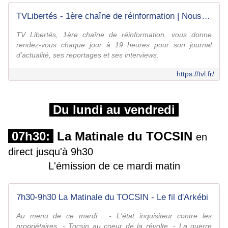
TVLibertés - 1ère chaîne de réinformation | Nous, c'est vous
TV Libertés, 1ère chaîne de réinformation, vous donne
rendez-vous chaque jour à 19 heures pour son journal
d'actualité, ses reportages et ses interviews.
https://tvl.fr/
Du lundi au vendredi
07h30:
La Matinale du TOCSIN
en
direct jusqu'à 9h30
L'émission de ce mardi matin
7h30-9h30 La Matinale du TOCSIN - Le fil d'Arkébi
Au menu de ce mardi : - L'état inquisiteur contre les
propriétaires. - Tocsin au coeur de la révolte. - La guerre