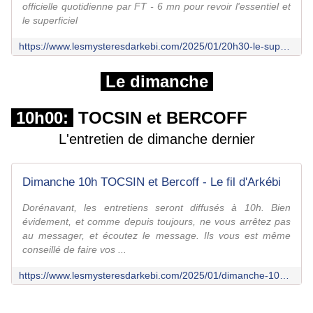
officielle quotidienne par FT - 6 mn pour revoir l'essentiel et
le superficiel
https://www.lesmysteresdarkebi.com/2025/01/20h30-le-suppo-du-soir.il-pourrait-etre-6h-1.html
Le dimanche
10h00:
TOCSIN et BERCOFF
L'entretien de dimanche dernier
Dimanche 10h TOCSIN et Bercoff - Le fil d'Arkébi
Dorénavant, les entretiens seront diffusés à 10h. Bien
évidement, et comme depuis toujours, ne vous arrêtez pas
au messager, et écoutez le message. Ils vous est même
conseillé de faire vos ...
https://www.lesmysteresdarkebi.com/2025/01/dimanche-10h-tocsin-et-bercoff.html