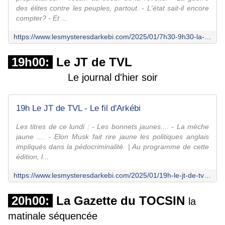
des élites contre les peuples, partout. - L'état sait-il encore
compter? - Et ...
https://www.lesmysteresdarkebi.com/2025/01/7h30-9h30-la-matinale-du-tocsin-1.html
19h00:
Le JT de TVL
Le journal d'hier soir
19h Le JT de TVL - Le fil d'Arkébi
Les titres de ce lundi : - Les bonnets jaunes.... - La mèche
jaune .... - Elon Musk fait rire jaune les politiques anglais
impliqués dans la pédocriminalité. | Au programme de cette
édition, l...
https://www.lesmysteresdarkebi.com/2025/01/19h-le-jt-de-tvl-5.html
20h00:
La Gazette du TOCSIN
la
matinale séquencée