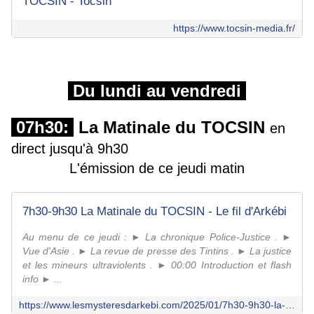
TOCSIN - Tocsin
https://www.tocsin-media.fr/
Du lundi au vendredi
07h30:
La Matinale du TOCSIN
en
direct jusqu'à 9h30
L'émission de ce jeudi matin
7h30-9h30 La Matinale du TOCSIN - Le fil d'Arkébi
Au menu de ce jeudi : ► La chronique Police-Justice . ►
Vue d'Asie . ► La revue de presse des Tintins . ► La justice
et les mineurs ultraviolents . ► 00:00 Introduction et flash
info ► ...
https://www.lesmysteresdarkebi.com/2025/01/7h30-9h30-la-matinale-du-tocsin-93.html