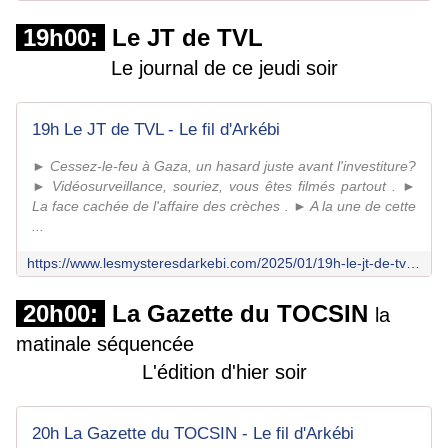
19h00:
Le JT de TVL
Le journal de ce jeudi soir
19h Le JT de TVL - Le fil d'Arkébi
► Cessez-le-feu à Gaza, un hasard juste avant l'investiture?
► Vidéosurveillance, souriez, vous êtes filmés partout . ►
La face cachée de l'affaire des crèches . ► A la une de cette
...
https://www.lesmysteresdarkebi.com/2025/01/19h-le-jt-de-tvl-1.html
20h00:
La Gazette du TOCSIN
la
matinale séquencée
L'édition d'hier soir
20h La Gazette du TOCSIN - Le fil d'Arkébi