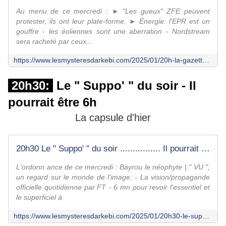
Au menu de ce mercredi : ► "Les gueux" ZFE peuvent
protester, ils ont leur plate-forme. ► Énergie: l'EPR est un
gouffre - les éoliennes sont une aberration - Nordstream
sera racheté par ceux...
https://www.lesmysteresdarkebi.com/2025/01/20h-la-gazette-du-tocsin-87.html
20h30:
Le " Suppo' " du soir - Il
pourrait être 6h
La capsule d'hier
20h30 Le " Suppo' " du soir ................ Il pourrait être " 6h " ! - Le fil d'Arkébi
L'ordonn ance de ce mercredi : Bayrou le néophyte | " VU ",
un regard sur le monde de l'image. - La vision/propagande
officielle quotidienne par FT - 6 mn pour revoir l'essentiel et
le superficiel à
https://www.lesmysteresdarkebi.com/2025/01/20h30-le-suppo-du-soir.il-pourrait-etre-6h-7.html