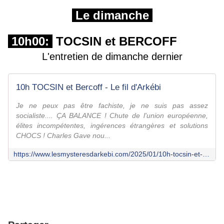
Le dimanche
10h00:
TOCSIN et BERCOFF
L'entretien de dimanche dernier
10h TOCSIN et Bercoff - Le fil d'Arkébi
Je ne peux pas être fachiste, je ne suis pas assez
socialiste.... ÇA BALANCE ! Chute de l'union européenne,
élites incompétentes, ingérences étrangères et solutions
CHOCS ! Charles Gave nou...
https://www.lesmysteresdarkebi.com/2025/01/10h-tocsin-et-bercoff.html