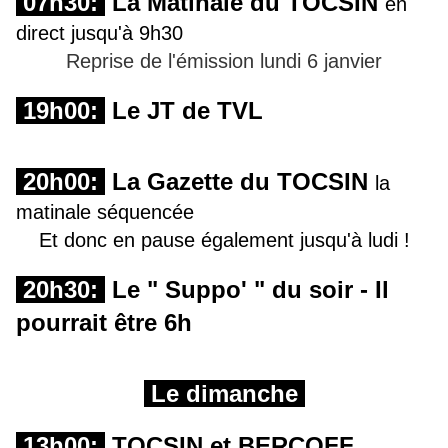
07h30:
La Matinale du TOCSIN
en
direct jusqu'à 9h30
Reprise de l'émission lundi 6 janvier
19h00:
Le JT de TVL
20h00:
La Gazette du TOCSIN
la
matinale séquencée
Et donc en pause également jusqu'à ludi !
20h30:
Le " Suppo' " du soir - Il
pourrait être 6h
Le dimanche
13h00:
TOCSIN et BERCOFF