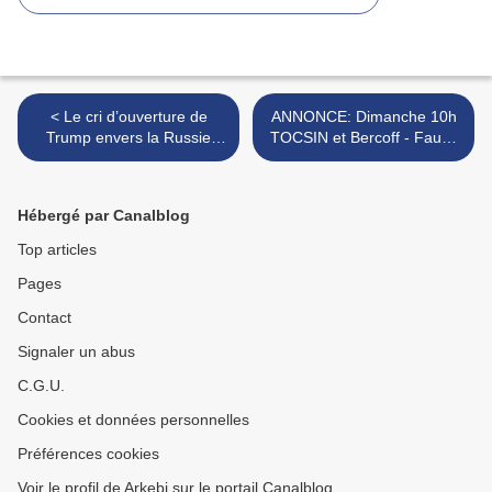
< Le cri d’ouverture de
ANNONCE: Dimanche 10h
Trump envers la Russie
TOCSIN et Bercoff - Fauci,
tombe à plat
Facebook, Pfizer : "Il est
temps pour eux de payer !"
>
Hébergé par Canalblog
Top articles
Pages
Contact
Signaler un abus
C.G.U.
Cookies et données personnelles
Préférences cookies
Voir le profil de Arkebi sur le portail Canalblog