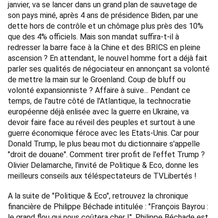
janvier, va se lancer dans un grand plan de sauvetage de 
son pays miné, après 4 ans de présidence Biden, par une 
dette hors de contrôle et un chômage plus près des 10% 
que des 4% officiels. Mais son mandat suffira-t-il à 
redresser la barre face à la Chine et des BRICS en pleine 
ascension ? En attendant, le nouvel homme fort a déjà fait 
parler ses qualités de négociateur en annonçant sa volonté 
de mettre la main sur le Groenland. Coup de bluff ou 
volonté expansionniste ? Affaire à suive... Pendant ce 
temps, de l'autre côté de l'Atlantique, la technocratie 
européenne déjà enlisée avec la guerre en Ukraine, va 
devoir faire face au réveil des peuples et surtout à une 
guerre économique féroce avec les Etats-Unis. Car pour 
Donald Trump, le plus beau mot du dictionnaire s'appelle 
"droit de douane". Comment tirer profit de l'effet Trump ? 
Olivier Delamarche, l'invité de Politique & Eco, donne les 
meilleurs conseils aux téléspectateurs de TVLibertés ! 
A la suite de "Politique & Eco", retrouvez la chronique 
financière de Philippe Béchade intitulée : "François Bayrou : 
le grand flou qui nous coûtera cher !". Philippe Béchade est 