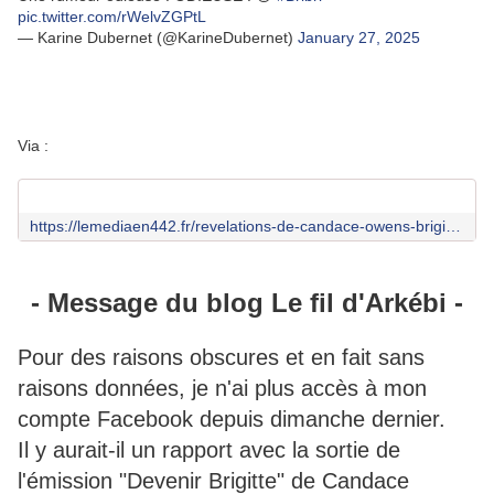
pic.twitter.com/rWelvZGPtL
— Karine Dubernet (@KarineDubernet)
January 27, 2025
Via :
https://lemediaen442.fr/revelations-de-candace-owens-brigitte-a-les-boules-elle-est-en-burne-out-la-tristesse-la-bite-karine-dubernet/
- Message du blog Le fil d'Arkébi -
Pour des raisons obscures et en fait sans
raisons données, je n'ai plus accès à mon
compte Facebook depuis dimanche dernier.
Il y aurait-il un rapport avec la sortie de
l'émission "Devenir Brigitte" de Candace