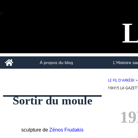
L
Home
À propos du blog
L'Histoire san
LE FIL D'ARKÉBI
>
19H15 LA GAZET
Sortir du moule
1
sculpture de
Zénos Frudakis