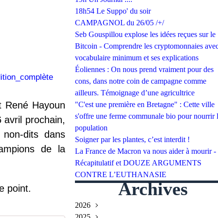
18h54 Le Suppo' du soir
CAMPAGNOL du 26/05 /+/
Seb Gouspillou explose les idées reçues sur le
Bitcoin - Comprendre les cryptomonnaies avec
vocabulaire minimum et ses explications
Éoliennes : On nous prend vraiment pour des
cons, dans notre coin de campagne comme
ailleurs. Témoignage d’une agricultrice
 et René Hayoun
"C'est une première en Bretagne" : Cette ville
s'offre une ferme communale bio pour nourrir 
 avril prochain,
population
 non-dits dans
Soigner par les plantes, c’est interdit !
hampions de la
La France de Macron va nous aider à mourir -
Récapitulatif et DOUZE ARGUMENTS
CONTRE L’EUTHANASIE
Archives
e point.
2026
2025
Juillet
(2)