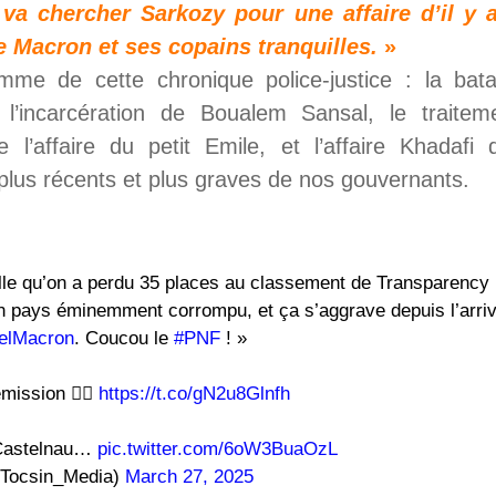
va chercher Sarkozy pour une affaire d’il y 
se Macron et ses copains tranquilles.
»
me de cette chronique police-justice : la batail
 l’incarcération de Boualem Sansal, le traitem
 l’affaire du petit Emile, et l’affaire Khadafi 
plus récents et plus graves de nos gouvernants.
lle qu’on a perdu 35 places au classement de Transparency I
n pays éminemment corrompu, et ça s’aggrave depuis l’arri
lMacron
. Coucou le
#PNF
! »
mission ⛓️‍💥
https://t.co/gN2u8Glnfh
 Castelnau…
pic.twitter.com/6oW3BuaOzL
Tocsin_Media)
March 27, 2025