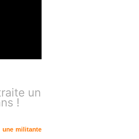
raite un
ns !
 une militante