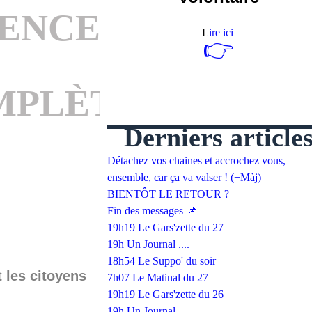
UENCES
L
ire ici
👉
MPLÈTE
Derniers article
Détachez vos chaines et accrochez vous,
ensemble, car ça va valser ! (+Màj)
BIENTÔT LE RETOUR ?
Fin des messages 📌
19h19 Le Gars'zette du 27
19h Un Journal ....
18h54 Le Suppo' du soir
 les citoyens
7h07 Le Matinal du 27
19h19 Le Gars'zette du 26
19h Un Journal ....