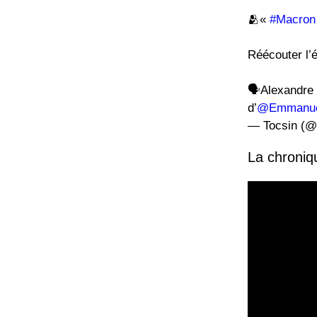
🫂«
#Macron
Réécouter l’ém
🗣️Alexandre
d’
@Emmanue
— Tocsin (@
La chroniq