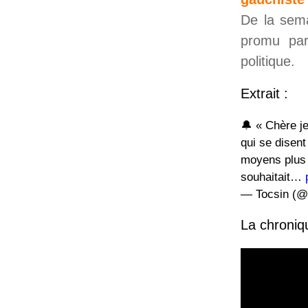
De la sema
promu par 
politique.
Extrait :
🔔 « Chère j
qui se disent
moyens plus i
souhaitait…
— Tocsin (@
La chroniq