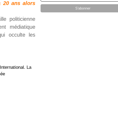
a 20 ans alors
le politicienne
ent médiatique
qui occulte les
nternational. La
vée