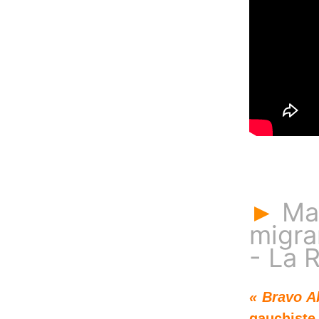
Mal
►
migra
- La 
« Bravo Ab
gauchiste