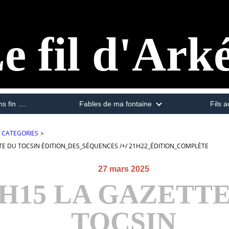
e fil d'Ark
s fin ....
Fables de ma fontaine
Fils a
CATEGORIES
>
TE DU TOCSIN ÉDITION_DES_SÉQUENCES /+/ 21H22_ÉDITION_COMPLÈTE
27 mars 2025
9H15 LA GAZETT
TOCSIN