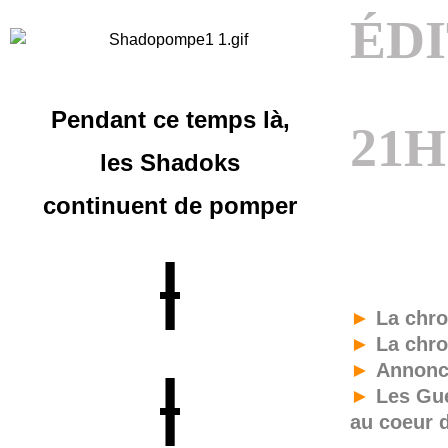
ÉD
Pendant ce temps là,
21
les Shadoks
continuent
de pomper
|
►
La chro
►
La chro
►
Annonc
|
►
Les Gue
au coeur 