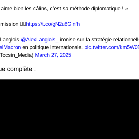
aime bien les câlins, c’est sa méthode diplomatique ! »
ission ⛓️‍💥
https://t.co/gN2u8Glnfh
 Langlois
@AlexLanglois_
ironise sur la stratégie relationnell
lMacron
en politique internationale.
pic.twitter.com/km5W
Tocsin_Media)
March 27, 2025
ue complète :