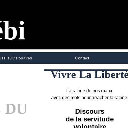
ébi
ussi suivis ou tirés
Contact
Vivre La Libert
La racine de nos maux,
avec des mots pour arracher la racine
E DU
Discours
de la servitude
volontaire