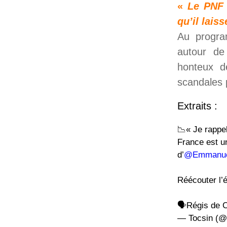
«
Le PNF 
qu’il lais
Au program
autour de
honteux de
scandales 
Extraits :
📉« Je rappe
France est u
d’
@Emmanue
Réécouter l’é
🗣️Régis de
— Tocsin (@