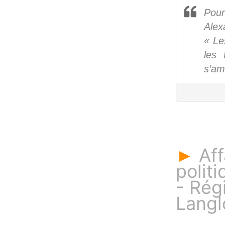
Pour
Alex
« Le
les 
s’amu
Aff
►
politi
- Rég
Langl