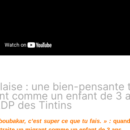
aise : une bien-pensante t
nt comme un enfant de 3 a
RDP des Tintins
oubakar, c’est super ce que tu fais. » :
quand
 traite un migrant comme un enfant de 3 ans.