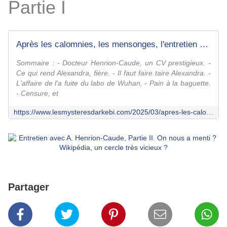
Partie I
Après les calomnies, les mensonges, l'entretien vérité d'Alexandra Henrion-Caude! - Le fil d'Arkébi
Sommaire : - Docteur Henrion-Caude, un CV prestigieux. -
Ce qui rend Alexandra, fière. - Il faut faire taire Alexandra. -
L'affaire de l'a fuite du labo de Wuhan, - Pain à la baguette.
- Censure, et
https://www.lesmysteresdarkebi.com/2025/03/apres-les-calomnies-les-mensonges-l-entretien-verite-d-a.henrion-caude.html
Partager