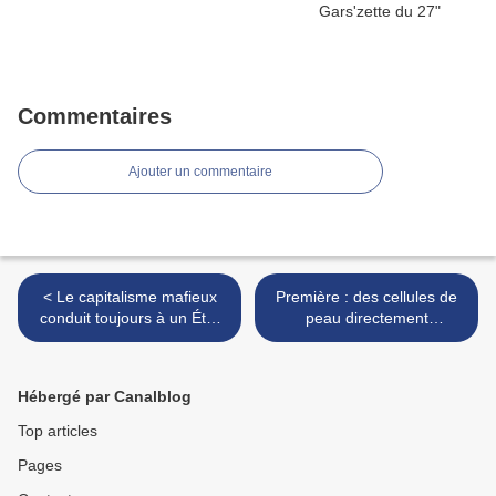
Commentaires
Ajouter un commentaire
< Le capitalisme mafieux
Première : des cellules de
conduit toujours à un État
peau directement
mafieux /+/
transformées en neurones,
et avec une efficacité
record /+/ >
Hébergé par Canalblog
Top articles
Pages