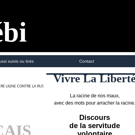
ébi
ussi suivis ou tirés
Contact
Vivre La Libert
ÈRE LIGNE CONTRE LA RUSSIE APRÈS UNE ATTAQUE CONTRE UNE STATION GAZI
La racine de nos maux,
avec des mots pour arracher la racine
Discours
de la servitude
ÇAIS
volontaire