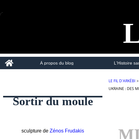
L
Home
À propos du blog
L'Histoire san
LE FIL D'ARKÉBI
>
UKRAINE : DES 
Sortir du moule
MI
sculpture de
Zénos Frudakis