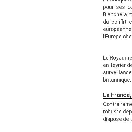
pour ses op
Blanche a m
du conflit 
européenne
l’Europe ch
Le Royaume-
en février d
surveillance
britannique,
La France,
Contrairem
robuste dep
dispose de p