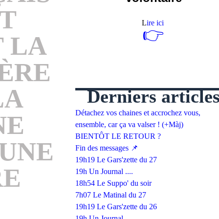
T
L
ire ici
👉
 LA
IÈRE
LA
Derniers article
Détachez vos chaines et accrochez vous,
NE
ensemble, car ça va valser ! (+Màj)
BIENTÔT LE RETOUR ?
 UNE
Fin des messages 📌
19h19 Le Gars'zette du 27
RE
19h Un Journal ....
18h54 Le Suppo' du soir
7h07 Le Matinal du 27
19h19 Le Gars'zette du 26
19h Un Journal ....