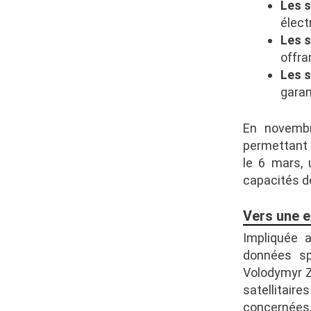
Les s
élect
Les s
offra
Les s
garan
En novembr
permettant 
le 6 mars, 
capacités d
Vers une e
Impliquée 
données sp
Volodymyr Z
satellitaire
concernées