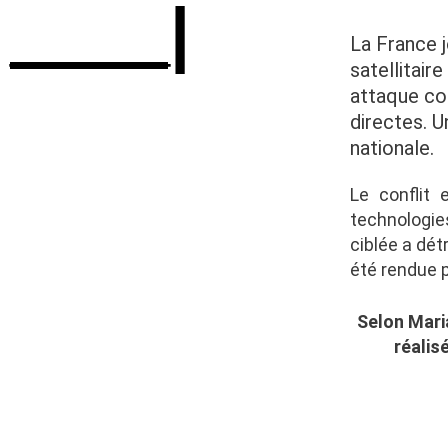
____|
La France j
satellitair
attaque con
directes. U
nationale.
Le conflit
technologie
ciblée a dét
été rendue p
Selon
Mari
réalis