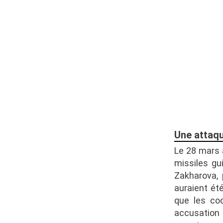
Une attaqu
Le 28 mars a
missiles g
Zakharova, 
auraient été
que les coo
accusation 