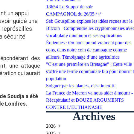
18h54 Le Suppo' du soir
ant un appui
CAMPAGNOL du 26/05 /+/
avoir guidé une
Seb Gouspillou explose les idées reçues sur le
 représailles
Bitcoin - Comprendre les cryptomonnaies avec
a sécurité
vocabulaire minimum et ses explications
Éoliennes : On nous prend vraiment pour des
cons, dans notre coin de campagne comme
ailleurs. Témoignage d’une agricultrice
répondérant des
"C'est une première en Bretagne" : Cette ville
ent, une attaque
s'offre une ferme communale bio pour nourrir 
ration qui aurait
population
Soigner par les plantes, c’est interdit !
La France de Macron va nous aider à mourir -
 de
Soudja
a été
Récapitulatif et DOUZE ARGUMENTS
de Londres.
CONTRE L’EUTHANASIE
Archives
2026
2025
Juillet
(2)