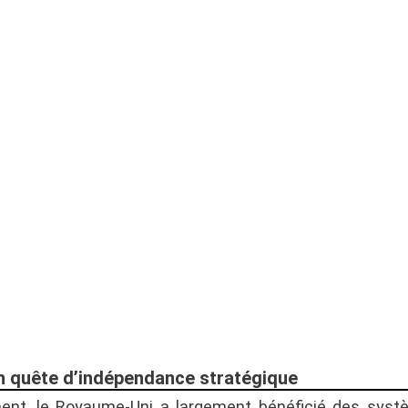
n quête d’indépendance stratégique
ment, le Royaume-Uni a largement bénéficié des syst