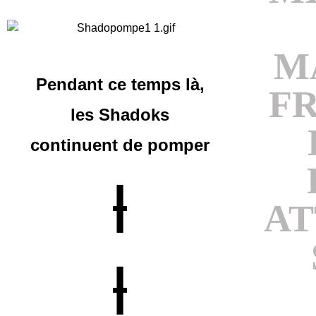
M
Pendant ce temps là,
F
les Shadoks
continuent
de pomper
|
AT
|