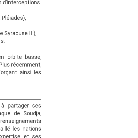
 d’interceptions
 Pléiades),
 Syracuse III),
s.
n orbite basse,
 Plus récemment,
orçant ainsi les
 à partager ses
aque de Soudja,
x renseignements
aillé les nations
xpertise et ses