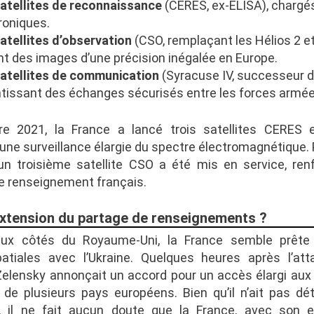
atellites de reconnaissance
(CERES, ex-ELISA), chargés
roniques.
atellites d’observation
(CSO, remplaçant les Hélios 2 et
nt des images d’une précision inégalée en Europe.
atellites de communication
(Syracuse IV, successeur de
tissant des échanges sécurisés entre les forces armée
e 2021, la France a lancé trois satellites CERES e
une surveillance élargie du spectre électromagnétique.
un troisième satellite CSO a été mis en service, renf
e renseignement français.
xtension du partage de renseignements ?
aux côtés du Royaume-Uni, la France semble prête
atiales avec l’Ukraine. Quelques heures après l’att
elensky annonçait un accord pour un accès élargi au
s de plusieurs pays européens. Bien qu’il n’ait pas dét
, il ne fait aucun doute que la France, avec son e