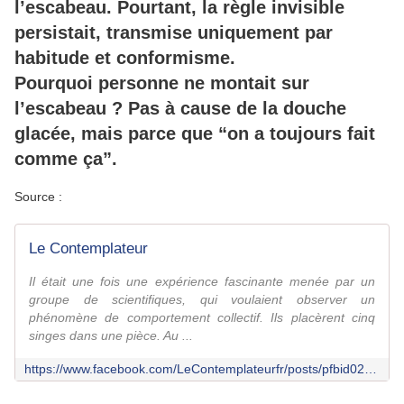
l’escabeau. Pourtant, la règle invisible
persistait, transmise uniquement par
habitude et conformisme.
Pourquoi personne ne montait sur
l’escabeau ? Pas à cause de la douche
glacée, mais parce que “on a toujours fait
comme ça”.
Source :
Le Contemplateur
Il était une fois une expérience fascinante menée par un
groupe de scientifiques, qui voulaient observer un
phénomène de comportement collectif. Ils placèrent cinq
singes dans une pièce. Au ...
https://www.facebook.com/LeContemplateurfr/posts/pfbid02TXqvKwpTLGEd54CD5Cyz4aTXqd8khX6jMcf5i57QwyobKf6odK69W8QzuzFxf8bl?rdid=13cJRZoeD1BiF1dN&share_url=https%3A%2F%2Fwww.facebook.com%2Fshare%2Fp%2F1R69hsawZG%2F