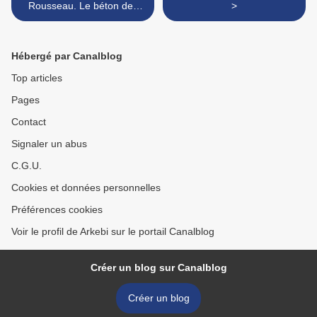
Rousseau. Le béton des
>
centrales nucléaires se
régénère tout seul sous
l’effet des radiations
Hébergé par Canalblog
extrêmes
Top articles
Pages
Contact
Signaler un abus
C.G.U.
Cookies et données personnelles
Préférences cookies
Voir le profil de Arkebi sur le portail Canalblog
Créer un blog sur Canalblog
Créer un blog