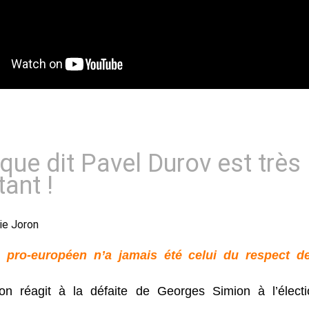
que dit Pavel Durov est très
tant !
ie Joron 
pro-européen n’a jamais été celui du respect d
ron réagit à la défaite de Georges Simion à l’électio