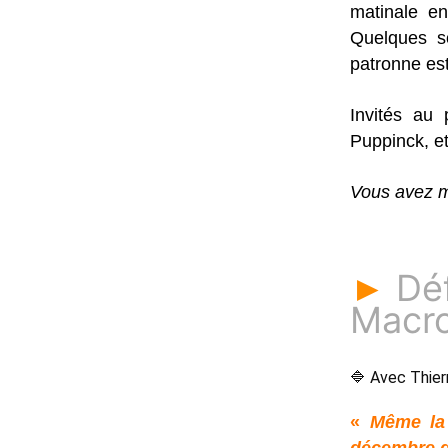
matinale en
Quelques so
patronne est
Invités au 
Puppinck, et
Vous avez m
Déf
►
Macro
🔷 Avec Thierr
«
Même la 