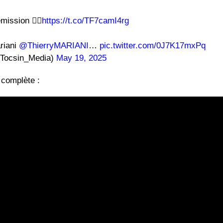
ission ⛓️‍💥
https://t.co/TF7camI4rg
ariani
@ThierryMARIANI
…
pic.twitter.com/0J7K17mxPq
Tocsin_Media)
May 19, 2025
 complète :