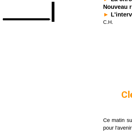
____|
Nouveau r
►
L'inter
C.H.
Cl
Ce matin sur
pour l'aveni