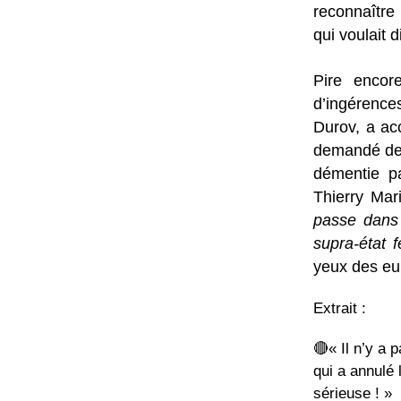
reconnaître 
qui voulait d
Pire encor
d’ingérence
Durov, a ac
demandé de 
démentie pa
Thierry Mar
passe dans 
supra-état f
yeux des e
Extrait :
🔴« Il n’y a
qui a annulé
sérieuse ! »