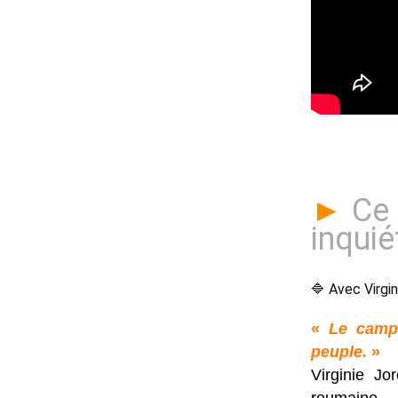
►
Ce 
inquié
🔷 Avec Virgin
«
Le camp 
peuple.
»
Virginie Jo
roumaine.