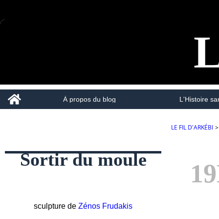
L
Home
À propos du blog
L'Histoire san
LE FIL D'ARKÉBI
>
Sortir du moule
1
sculpture de
Zénos Frudakis