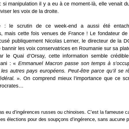
: si manipulation il y a eu à ce moment-là, elle venait d
iviser les voix de la droite.
e : le scrutin de ce week-end a aussi été entac
s, mais cette fois venues de France ! Le fondateur de
cusé publiquement Nicolas Lerner, le directeur de la D
bannir les voix conservatrices en Roumanie sur sa plat
r le Quai d’Orsay, cette information semble crédible
iani : «
Emmanuel Macron passe son temps à s’occup
les autres pays européens. Peut-être parce qu’il se r
édéral.
». On comprend mieux l’importance que ce scru
urocrates…
 pas eu d’ingérences russes ou chinoises. C’est la fameuse
 les élections pour des soupçons d’ingérence, sans aucune 