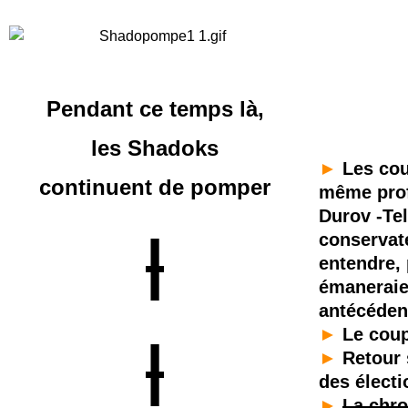
Pendant ce temps là,
les Shadoks
►
Les cou
continuent
de pomper
même prof
Durov -Tel
|
conservate
entendre,
émaneraien
antécéden
►
Le coup
|
►
Retour 
des élect
►
La chro