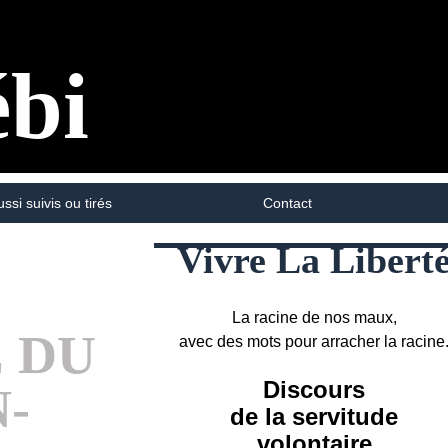
ébi
ussi suivis ou tirés
Contact
Vivre La Libert
La racine de nos maux,
E DU
avec des mots pour arracher la racine
Discours
-
de la servitude
volontaire