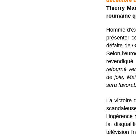
décembre de
Thierry Mar
roumaine qu
Homme d’exp
présenter c
défaite de G
Selon l’eur
revendiqué
retourné ver
de joie. Ma
sera favora
La victoire
scandaleus
l’ingérence 
la disqual
télévision f