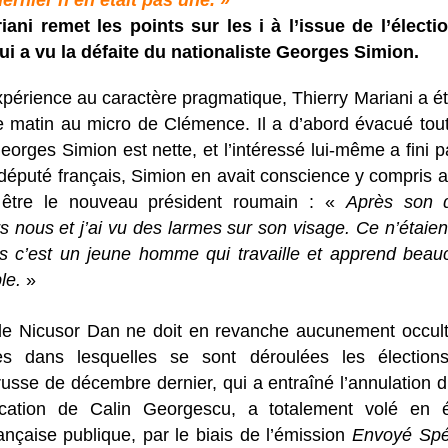
rnier n’en était pas une.
»
iani remet les points sur les i à l’issue de l’électio
i a vu la défaite du nationaliste Georges Simion.
érience au caractère pragmatique, Thierry Mariani a ét
e matin au micro de Clémence. Il a d’abord évacué tou
eorges Simion est nette, et l’intéressé lui-même a fini p
odéputé français, Simion en avait conscience y compris 
 être le nouveau président roumain : «
Après son di
s nous et j’ai vu des larmes sur son visage. Ce n’étaie
is c’est un jeune homme qui travaille et apprend beauc
ble.
»
 de Nicusor Dan ne doit en revanche aucunement occulte
es dans lesquelles se sont déroulées les électio
russe de décembre dernier, qui a entraîné l’annulation d
ification de Calin Georgescu, a totalement volé en 
rançaise publique, par le biais de l’émission
Envoyé Spé