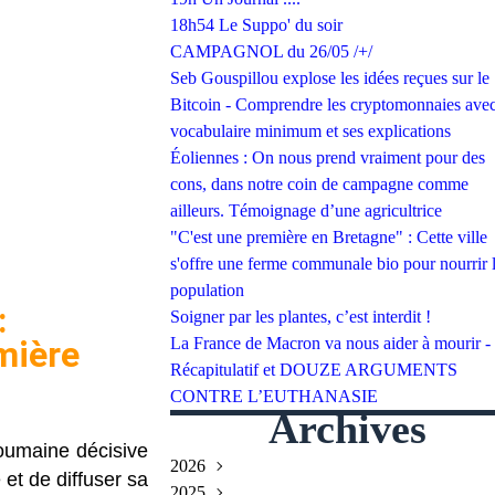
18h54 Le Suppo' du soir
CAMPAGNOL du 26/05 /+/
Seb Gouspillou explose les idées reçues sur le
Bitcoin - Comprendre les cryptomonnaies avec
vocabulaire minimum et ses explications
Éoliennes : On nous prend vraiment pour des
cons, dans notre coin de campagne comme
ailleurs. Témoignage d’une agricultrice
"C'est une première en Bretagne" : Cette ville
s'offre une ferme communale bio pour nourrir 
population
:
Soigner par les plantes, c’est interdit !
mière
La France de Macron va nous aider à mourir -
Récapitulatif et DOUZE ARGUMENTS
CONTRE L’EUTHANASIE
Archives
roumaine décisive
2026
 et de diffuser sa
2025
Juillet
(2)