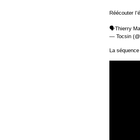
Réécouter l’ém
🗣️Thierry M
— Tocsin (@
La séquence