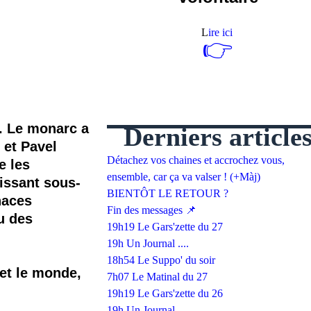
L
ire ici
👉
s. Le monarc a
Derniers article
 et Pavel
Détachez vos chaines et accrochez vous,
e les
ensemble, car ça va valser ! (+Màj)
aissant sous-
BIENTÔT LE RETOUR ?
naces
Fin des messages 📌
u des
19h19 Le Gars'zette du 27
19h Un Journal ....
18h54 Le Suppo' du soir
et le monde,
7h07 Le Matinal du 27
19h19 Le Gars'zette du 26
19h Un Journal ....