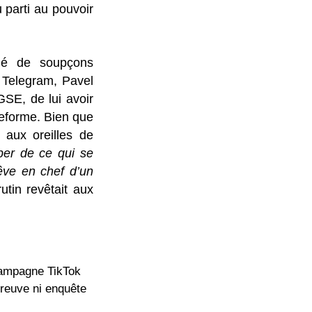
u parti au pouvoir
hé de soupçons
 Telegram, Pavel
GSE, de lui avoir
eforme. Bien que
 aux oreilles de
er de ce qui se
êve en chef d’un
tin revêtait aux
 campagne TikTok
preuve ni enquête