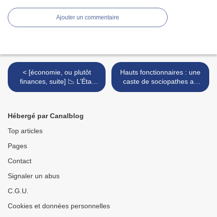
Ajouter un commentaire
< [économie, ou plutôt
Hauts fonctionnaires : une
finances, suite] 📉 L’État
caste de sociopathes au
français n’est plus géré, du
pouvoir ? (Partie 2) >
tout; il floute, il filoute !
Hébergé par Canalblog
Top articles
Pages
Contact
Signaler un abus
C.G.U.
Cookies et données personnelles