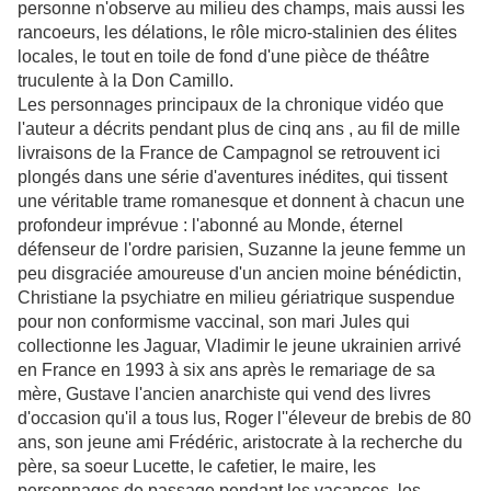
personne n'observe au milieu des champs, mais aussi les
rancoeurs, les délations, le rôle micro-stalinien des élites
locales, le tout en toile de fond d'une pièce de théâtre
truculente à la Don Camillo.
Les personnages principaux de la chronique vidéo que
l'auteur a décrits pendant plus de cinq ans , au fil de mille
livraisons de la France de Campagnol se retrouvent ici
plongés dans une série d'aventures inédites, qui tissent
une véritable trame romanesque et donnent à chacun une
profondeur imprévue : l'abonné au Monde, éternel
défenseur de l'ordre parisien, Suzanne la jeune femme un
peu disgraciée amoureuse d'un ancien moine bénédictin,
Christiane la psychiatre en milieu gériatrique suspendue
pour non conformisme vaccinal, son mari Jules qui
collectionne les Jaguar, Vladimir le jeune ukrainien arrivé
en France en 1993 à six ans après le remariage de sa
mère, Gustave l'ancien anarchiste qui vend des livres
d'occasion qu'il a tous lus, Roger l''éleveur de brebis de 80
ans, son jeune ami Frédéric, aristocrate à la recherche du
père, sa soeur Lucette, le cafetier, le maire, les
personnages de passage pendant les vacances, les