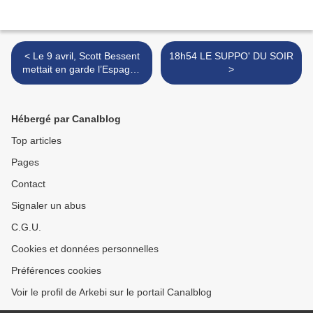
< Le 9 avril, Scott Bessent
18h54 LE SUPPO' DU SOIR
mettait en garde l’Espagne
>
et le reste du monde contre
tout rapprochement avec la
Chine : « Ce serait vous
Hébergé par Canalblog
trancher la gorge »….
Top articles
Pages
Contact
Signaler un abus
C.G.U.
Cookies et données personnelles
Préférences cookies
Voir le profil de Arkebi sur le portail Canalblog