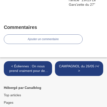
Commentaires
Ajouter un commentaire
< Éoliennes : On nous
CAMPAGNOL du 26/05 /+/
prend vraiment pour des
>
cons, dans notre coin de
campagne comme ailleurs.
Témoignage d’une
Hébergé par Canalblog
agricultrice
Top articles
Pages