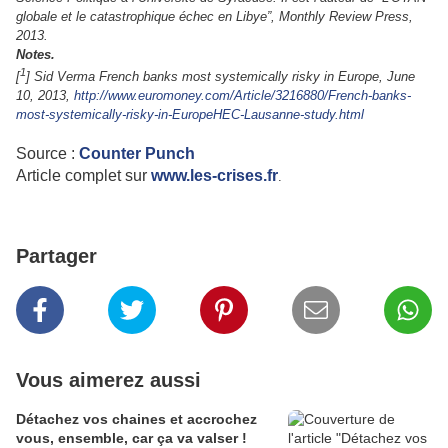
globale et le catastrophique échec en Libye”, Monthly Review Press,
2013.
Notes.
1
[
] Sid Verma French banks most systemically risky in Europe, June
10, 2013,
http://www.euromoney.com/Article/3216880/French-banks-
most-systemically-risky-in-EuropeHEC-Lausanne-study.html
Source :
Counter Punch
Article complet sur
www.les-crises.fr
.
Partager
Vous aimerez aussi
Détachez vos chaines et accrochez
vous, ensemble, car ça va valser !