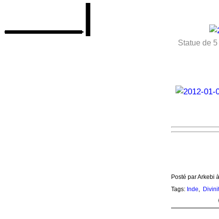
____|
Statue de 5
Posté par Arkebi 
Tags:
Inde
,
Divini