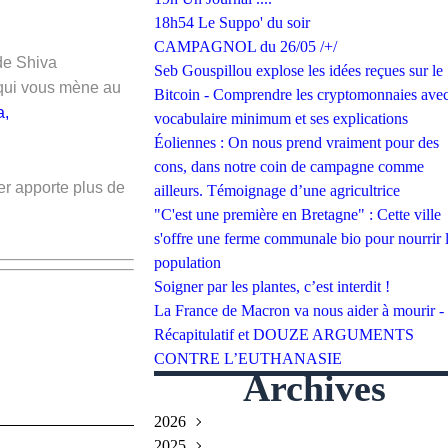
18h54 Le Suppo' du soir
CAMPAGNOL du 26/05 /+/
de Shiva
Seb Gouspillou explose les idées reçues sur le
 qui vous mène au
Bitcoin - Comprendre les cryptomonnaies avec
a,
vocabulaire minimum et ses explications
Éoliennes : On nous prend vraiment pour des
cons, dans notre coin de campagne comme
er apporte plus de
ailleurs. Témoignage d’une agricultrice
"C'est une première en Bretagne" : Cette ville
s'offre une ferme communale bio pour nourrir 
population
Soigner par les plantes, c’est interdit !
La France de Macron va nous aider à mourir -
Récapitulatif et DOUZE ARGUMENTS
CONTRE L’EUTHANASIE
Archives
2026
2025
Juillet
(2)