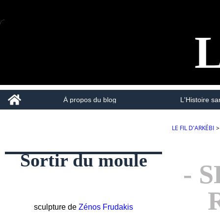
L
Home
À propos du blog
L'Histoire san
LE FIL D'ARKÉBI
>
Sortir du moule
- 
sculpture de
Zénos Frudakis