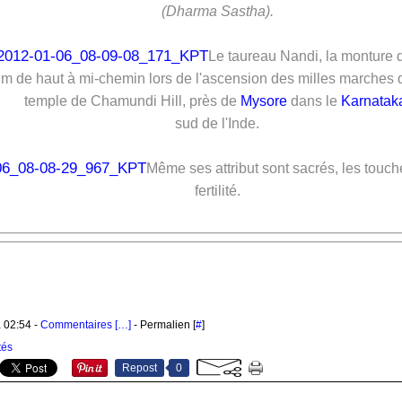
(Dharma Sastha).
Le taureau Nandi, la monture 
 m de haut à mi-chemin lors de l'ascension des milles marches
temple de Chamundi Hill, près de
Mysore
dans le
Karnatak
sud de l'Inde.
Même ses attribut sont sacrés, les touch
fertilité.
à 02:54 -
Commentaires [
…
]
- Permalien [
#
]
tés
Repost
0