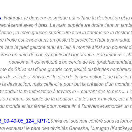
va
Nataraja
, le danseur cosmique qui rythme la destruction et la
s représenté avec 4 bras. La main supérieure droite tient un tamb
éation ; la main gauche supérieure tient la flamme de la destruct
re droite est tenue dans un geste de protection (
abhaya-mudra
)
e vers le pied gauche tenu en l'air, il montre ainsi son pouvoir
l écrase un nain-démon symbolisant l'ignorance. Son immense c
pouvoir et il est entouré d'un cercle de feu (prabhamandala)
me de Shiva est d'une grande complexité du fait des nombreux c
s des siècles. Shiva est le dieu de la destruction
1
, de l'illusion
 la destruction, mais celle-ci a pour but la création d'un monde
t conduit la manifestation à travers le « courant des formes ».
s
ou
lingam
, symbole de la création. Il a les yeux mi-clos, car il 
du monde et les ferme pour mettre fin à l'univers et amorcer un
Shiva est souvent vénéré sous la forme
iva est aussi le père des divinités
Ganesha
,
Murugan
(Karttikeya