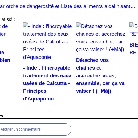
- Additifs par ordre de dangerosité et Liste des aliments alcalinisants et acidifiants
aussi :
BI
de
RE
 bien
Détachez vos
- Inde : l'incroyable
chaines et
traitement des eaux
accrochez vous,
usées de Calcutta -
ensemble, car ça va
Principes
valser ! (+Màj)
d'Aquaponie
es
Ajouter un commentaire