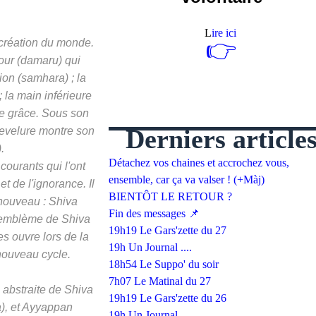
L
ire ici
👉
 création du monde.
our (
damaru
) qui
ion (samhara) ; la
 ; la main inférieure
 de grâce. Sous son
Derniers article
hevelure montre son
.
Détachez vos chaines et accrochez vous,
ourants qui l'ont
ensemble, car ça va valser ! (+Màj)
 et de l'ignorance. Il
BIENTÔT LE RETOUR ?
 nouveau : Shiva
Fin des messages 📌
 L'emblème de Shiva
19h19 Le Gars'zette du 27
les ouvre lors de la
19h Un Journal ....
 nouveau cycle.
18h54 Le Suppo' du soir
7h07 Le Matinal du 27
 abstraite de
Shiva
19h19 Le Gars'zette du 26
), et
Ayyappan
19h Un Journal ....