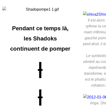
Shi
Il est alor
rythme la cr
Pendant ce temps là,
main inférieu
les Shadoks
gauche point
pied droit, i
continuent
de pomper
Le symbolis
|
vénéré au cour
représente
transforme, e
est le
phallu
création 
|
linga
. Sh