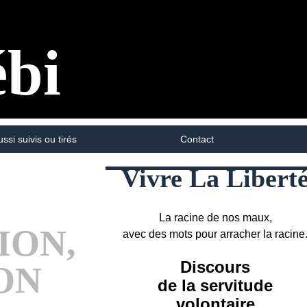
ébi
ussi suivis ou tirés
Contact
Vivre La Libert
La racine de nos maux,
ION,
avec des mots pour arracher la racine
Discours
ON
de la servitude
volontaire