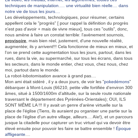
techniques de manipulation..... une virtualité bien réelle.... dans
notre vie de tous les jours....
Les développements, technologiques, pour résumer, certains
appellent cela le "progrès" [ pour rappel la définition du progrès
n'est pas d'avoir + mais de vivre mieux], tous ces "outils", donc,
nous amène à faire un constat terrible: l'avènement sournois,
provisoire
, mais bien réel, justement, d'une nouvelle réalité,
augmentée; ils y arrivent!!! Cela fonctionne de mieux en mieux, et
l'on se prend cette augmentation tous les jours, partout, dans les
rues, dans la vie, au supermarché, sur tous les écrans, dans tous
les secteurs, dans le monde entier, chez vous, chez nous, chez
moi, partout dans le monde.
La robot-lobotomisation avance à grand pas....
Mon ami était sidéré , il y a deux jours, de voir les "
pokedémons
"
débarquer à Mont-Louis (66210, petite ville fortifiée d'environ 300
âmes, situé à 1500/1600m d'altitude, sur la seule route nationale
traversant le département des Pyrénées-Orientales); OUI, ILS
SONT MÊME LA !!! Il y avait un genre d'arène virtuelle sur la
place de l'église (Tiens, ils auraient pu organiser une partie sur la
place de l'église d'un autre village, ailleurs.... Aïe!), et un parcours
jusque la citadelle pour capturer un truc virtuel qui va devoir être
élevé ensuite pour pouvoir les faire se battre ensemble !
Époque
affligeante
....