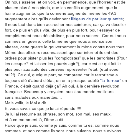
On nous assène, et on voit, en permanence, que l'horreur est de
plus en plus à nos pieds, que les conflits augmentent, que la
haine augmente, que la connerie augmente, même les 49.3
augmentent alors qu'ils deviennent
illégaux de par leur quantité
;
Il nous faut donc bien accrocher nos ceintures, car ça va décoller
fort, de plus en plus vite, de plus en plus fort, pour essayer de
complètement nous déstabiliser, pour nous vaincre. Car oui nous
sommes en guerre, celle là même que nous annonce son
altesse, cette guerre le gouvernement la mène contre nous tous.
Même des officiers reconnaissent que sur internet ils ont des
ordres pour pister plus les "complotistes" que les terroristes (Pour
les occuper? et laisser les pourris agir?); car c'est ce qui fait le
plus peur aux autorités censées représenter l'état; (état soeur
oui?!). Ce qui, quelque part, se comprend car le terrorisme a
toujours été d'abord d'état; on en a presque oublié
"la Terreur"
en
France, c'était quand déjà ça? Ah oui, à la dernière révolution
française. Beaucoup y croyaient aussi au monde meilleurs....
sans malades aux manettes....
Mais voilà, le Mal a dit....
Et vous savez ce que je lui ai répondu !!!!
Je lui ai retourné sa phrase, son mot, son mal, ses maux,
et à ce momment là, l'âme a dit....
Parce que je suis, comme je suis, comme tu es, comme nous
sommes, et non comme ils sont, nous suivons, nous survivons