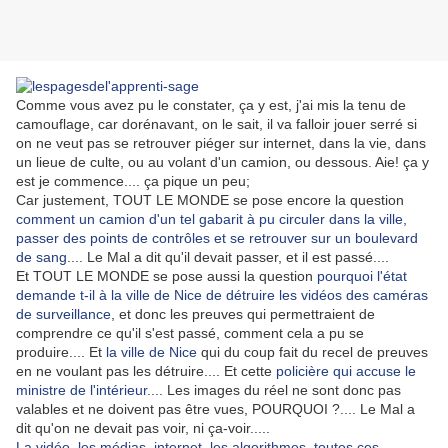
Comme vous avez pu le constater, ça y est, j'ai mis la tenu de
camouflage, car dorénavant, on le sait, il va falloir jouer serré si
on ne veut pas se retrouver piéger sur internet, dans la vie, dans
un lieue de culte, ou au volant d'un camion, ou dessous. Aie! ça y
est je commence.... ça pique un peu;
Car justement, TOUT LE MONDE se pose encore la question
comment un camion d'un tel gabarit à pu circuler dans la ville,
passer des points de contrôles et se retrouver sur un boulevard
de sang
.... Le Mal a dit qu'il devait passer, et il est passé....
Et TOUT LE MONDE se pose aussi la question
pourquoi l'état
demande t-il à la ville de Nice de détruire les vidéos des caméras
de surveillance
, et donc les preuves qui permettraient de
comprendre ce qu'il s'est passé, comment cela a pu se
produire.... Et
la ville de Nice
qui du coup fait du recel de preuves
en ne voulant pas les détruire.... Et cette
policière qui accuse le
ministre de l'intérieur
.... Les images du réel ne sont donc pas
valables et ne doivent pas être vues, POURQUOI ?.... Le Mal a
dit qu'on ne devait pas voir, ni ça-voir.....
La vidéo, les médias, internet, les algorithmes, toutes ces