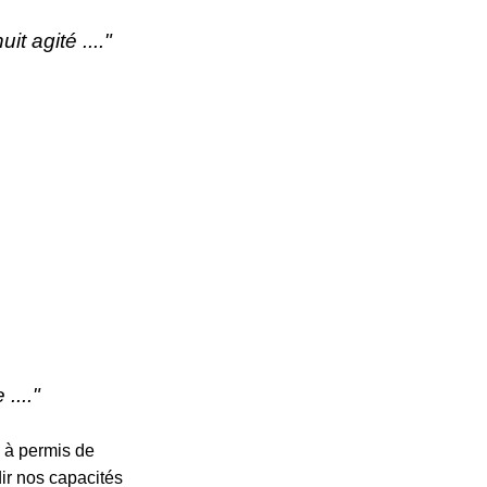
it agité ...."
...."
, à permis de
dir nos capacités