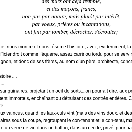
des murs ont déjà tremblé,
et des maçons, francs,
non pas par nature,
mais plutôt par intérêt,
par voeux, prières ou incantations,
ont fini par tomber, décrocher, s'écrouler;
ciel nous montre et nous résume l'histoire, avec, évidemment, la
fficier droit comme l'équerre, assez carré ou tordu pour se servir
non, et donc de ses frères, au nom d'un père, architecte, conce
toire ....
...
 sanguinaires, projetant un oeil de sorts....on pourrait dire, aux 
ntent immortels, enchaînant ou détruisant des contrés entières. C'e
re.
faux vaincus, quand les faux-culs vint (mais des vins doux, et des
saires sous la coupe, regroupant le con-tenant et le con-tenu, m
 un verre de vin dans un ballon, dans un cercle, privé, pour par