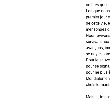
ombres qui no
Lorsque nous 
premier jour e
de cette vie, 
mensonges des
Nour revivons 
survivant aux
avançons, immo
se noyer, sans
Pour le sauvet
pour se signa
pour ne plus ê
Mondialement, 
chefs formant 
Mais...., impo