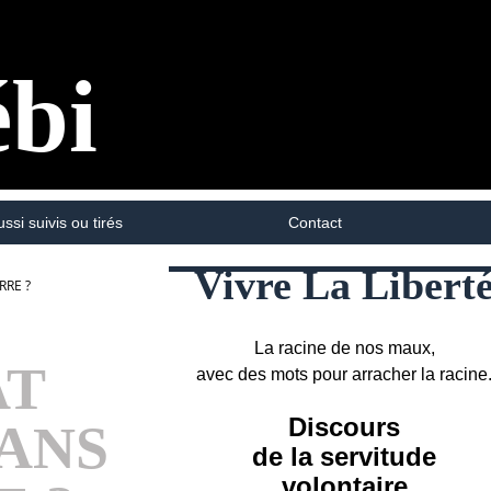
ébi
ussi suivis ou tirés
Contact
Vivre La Libert
RRE ?
La racine de nos maux,
AT
avec des mots pour arracher la racine
Discours
ANS
de la servitude
volontaire