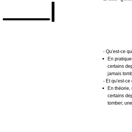
____|
- Qu'est-ce qu
En pratique,
certains de
jamais tombe
- Et qu'est-ce
En théorie, 
certains de
tomber; une 