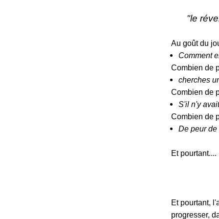
"le réve
Au goût du jour
Comment en
Combien de p
cherches un
Combien de p
S'il n'y ava
Combien de p
De peur de v
Et pourtant....
Et pourtant, l
progresser, da