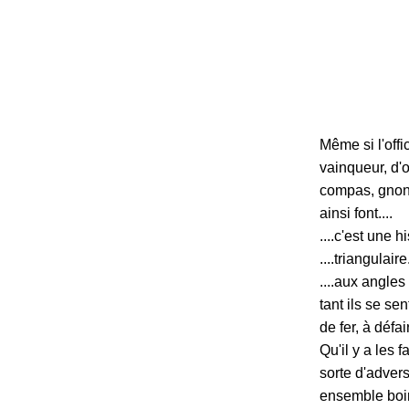
Même si l'offi
vainqueur, d'o
compas, gnong
ainsi font....
....c'est une his
....triangulaire.
....aux angles
tant ils se se
de fer, à défai
Qu'il y a les 
sorte d'adver
ensemble boire