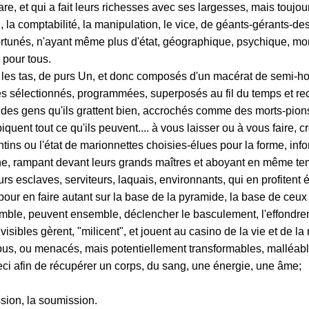
are, et qui a fait leurs richesses avec ses largesses, mais toujou
, la comptabilité, la manipulation, le vice, de géants-gérants-d
rtunés, n'ayant même plus d'état, géographique, psychique, mora
 pour tous.
c les tas, de purs Un, et donc composés d'un macérat de semi-
 sélectionnés, programmées, superposés au fil du temps et rec
 des gens qu'ils grattent bien, accrochés comme des morts-pions
iquent tout ce qu'ils peuvent.... à vous laisser ou à vous faire, cr
tins ou l'état de marionnettes choisies-élues pour la forme, info
e, rampant devant leurs grands maîtres et aboyant
en même te
urs esclaves, serviteurs, laquais, environnants, qui en profitent
pour en faire autant sur la base de la pyramide, la base de ceux 
mble, peuvent ensemble, déclencher le basculement, l'effondrem
isibles gèrent, "milicent", et jouent au casino de la vie et de la
us, ou menacés, mais potentiellement transformables, malléabl
ceci afin de récupérer un corps, du sang, une énergie, une âme;
sion, la soumission.