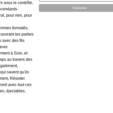
rs sous le contrôle,
escendants-
l, pour rien, pour
hommes formatés,
ouvrant les parties
 avec des fils
ever.
rment à Sion, et
mps
au travers des
 également,
qui savent qu'ils
ent, Résister.
 mort avec tout ces
es, éjectables,