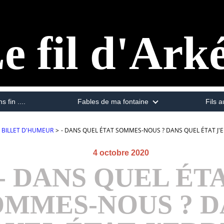
e fil d'Ark
s fin ....
Fables de ma fontaine
Fils a
BILLET D'HUMEUR
>
- DANS QUEL ÉTAT SOMMES-NOUS ? DANS QUEL ÉTAT J'E
4 octobre 2020
- DANS QUEL ÉT
OMMES-NOUS ? D