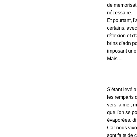
de mémorisatio
nécessaire.
Et pourtant, l
certains, ave
réflexion et d
brins d'adn p
imposant une
Mais....
S'étant levé 
les remparts q
vers la mer, m
que l'on se po
évaporées, di
Car nous vivon
sont faits de 