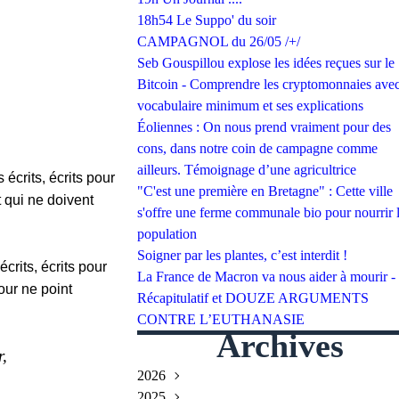
18h54 Le Suppo' du soir
CAMPAGNOL du 26/05 /+/
Seb Gouspillou explose les idées reçues sur le
Bitcoin - Comprendre les cryptomonnaies avec
vocabulaire minimum et ses explications
Éoliennes : On nous prend vraiment pour des
cons, dans notre coin de campagne comme
ailleurs. Témoignage d’une agricultrice
 écrits, écrits pour
"C'est une première en Bretagne" : Cette ville
t qui ne doivent
s'offre une ferme communale bio pour nourrir 
population
Soigner par les plantes, c’est interdit !
crits, écrits pour
La France de Macron va nous aider à mourir -
our ne point
Récapitulatif et DOUZE ARGUMENTS
CONTRE L’EUTHANASIE
Archives
r,
2026
2025
Juillet
(2)