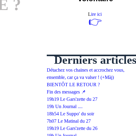
E ?
L
ire ici
👉
Derniers article
Détachez vos chaines et accrochez vous,
ensemble, car ça va valser ! (+Màj)
BIENTÔT LE RETOUR ?
Fin des messages 📌
19h19 Le Gars'zette du 27
19h Un Journal ....
18h54 Le Suppo' du soir
7h07 Le Matinal du 27
19h19 Le Gars'zette du 26
19h Un Journal ....