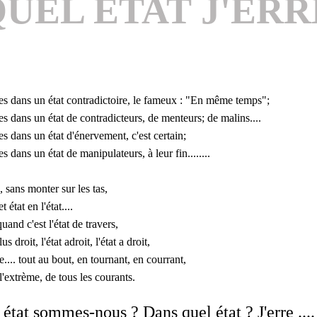
UEL ÉTAT J'ERR
ns un état contradictoire, le fameux : "En même temps";
ns un état de contradicteurs, de menteurs; de malins....
ns un état d'énervement, c'est certain;
dans un état de manipulateurs, à leur fin....
....
 sans monter sur les tas,
 état en l'état....
 quand c'est
l'état de travers,
lus droit, l'état adroit, l'état a droit,
.... tout au bout, en tournant, en courrant,
l'extrème, de tous les courants.
état sommes-nous ? Dans quel état ? J'erre ....