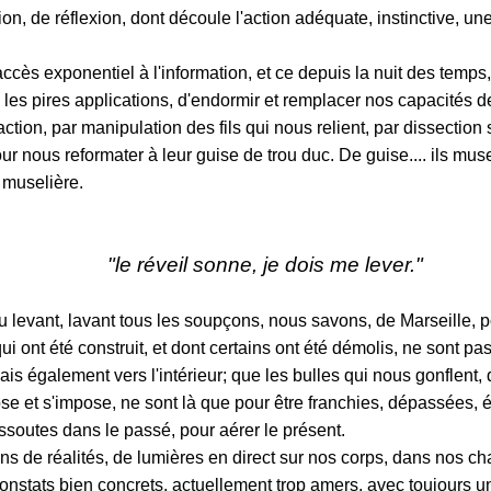
n, de réflexion, dont découle l'action adéquate, instinctive, une
'accès exponentiel à l'information, et ce depuis la nuit des temps
c les pires applications, d'endormir et remplacer nos capacités 
'action, par manipulation des fils qui nous relient, par dissection
our nous reformater à leur
guise
de trou duc. De guise.... ils musel
 muselière.
"le réveil sonne, je dois me lever."
au levant, lavant tous les soupçons, nous savons, de Marseille, 
ui ont été construit, et dont certains ont été démolis, ne sont pa
ais également vers l'intérieur; que les bulles qui nous gonflent, 
se et s'impose, ne sont là que pour être franchies, dépassées, é
ssoutes dans le passé, pour aérer le présent.
s de réalités, de lumières en direct sur nos corps, dans nos cha
constats bien concrets, actuellement trop amers, avec toujours u