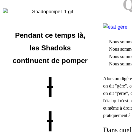
Q
Pendant ce temps là,
Nous sommes da
les Shadoks
Nous sommes da
Nous sommes da
continuent
de pomper
Nous sommes 
|
Alors on digère,
on dit "gère", cet
on dit "j'erre",
l'état qui n'est p
et même à droite
|
pratiquement à 
Dans quel 