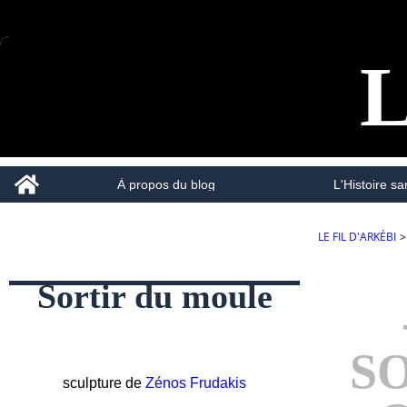
L
Home
À propos du blog
L'Histoire san
LE FIL D'ARKÉBI
>
Sortir du moule
S
sculpture de
Zénos Frudakis