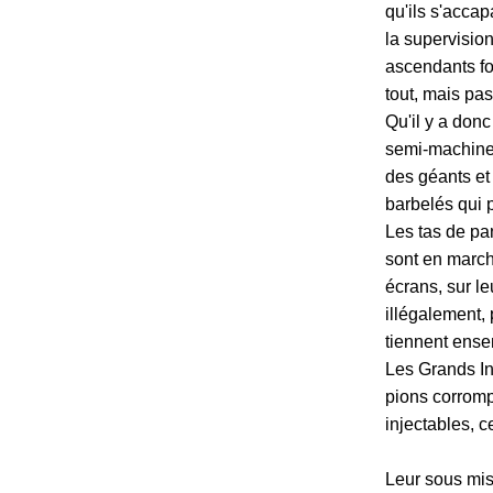
qu'ils s'accap
la supervision
ascendants fo
tout, mais pas
Qu'il y a don
semi-machines
des géants et
barbelés qui p
Les tas de pan
sont en march
écrans, sur le
illégalement, 
tiennent ense
Les Grands Inv
pions corromp
injectables, 
Leur sous mis