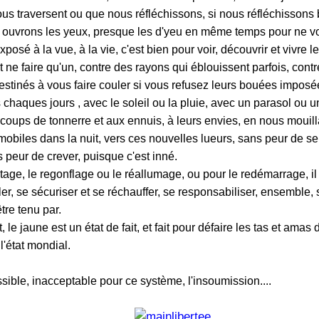
us traversent ou que nous réfléchissons, si nous réfléchissons 
ouvrons les yeux, presque les d'yeu en même temps pour ne vo
xposé à la vue, à la vie, c'est bien pour voir, découvrir et vivre l
et ne faire qu'un, contre des rayons qui éblouissent parfois, contr
tinés à vous faire couler si vous refusez leurs bouées imposé
chaques jours , avec le soleil ou la pluie, avec un parasol ou u
 coups de tonnerre et aux ennuis, à leurs envies, en nous mouil
biles dans la nuit, vers ces nouvelles lueurs, sans peur de se fa
 peur de crever, puisque c'est inné.
age, le regonflage ou le réallumage, ou pour le redémarrage, il 
ler, se sécuriser et se réchauffer, se responsabiliser, ensemble
tre tenu par.
le jaune est un état de fait, et fait pour défaire les tas et amas
l'état mondial.
ssible, inacceptable pour ce système, l'insoumission....