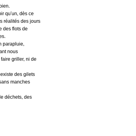
bien.
ir qu'un, dès ce
es réalités des jours
e des flots de
es.
n parapluie,
lant nous
ire griller, ni de
existe des gilets
, sans manches
 de déchets, des