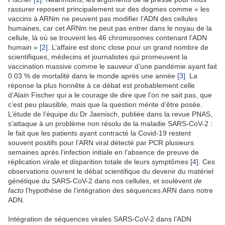
rassurer reposent principalement sur des dogmes comme « les
vaccins à ARNm ne peuvent pas modifier l’ADN des cellules
humaines, car cet ARNm ne peut pas entrer dans le noyau de la
cellule, là où se trouvent les 46 chromosomes contenant l’ADN
humain »
[2]
. L’affaire est donc close pour un grand nombre de
scientifiques, médecins et journalistes qui promeuvent la
vaccination massive comme le sauveur d’une pandémie ayant fait
0.03 % de mortalité dans le monde après une année
[
3
]
. La
réponse la plus honnête à ce débat est probablement celle
d’Alain Fischer qui a le courage de dire que l’on ne sait pas, que
c’est peu plausible, mais que la question mérite d’être posée.
L’étude de l’équipe du Dr Jaenisch, publiée dans la revue PNAS,
s’attaque à un problème non résolu de la maladie SARS-CoV-2 :
le fait que
les patients ayant contracté la Covid-19 restent
souvent positifs pour l’ARN viral détecté par PCR plusieurs
semaines après l’infection initiale en l’absence de preuve de
réplication virale et disparition totale de leurs symptômes
[
4
]. Ces
observations ouvrent le débat scientifique du devenir du matériel
génétique du SARS-CoV-2 dans nos cellules, et soulèvent
de
facto
l’hypothèse de l’intégration des séquences ARN dans notre
ADN.
Intégration de séquences virales SARS-CoV-2 dans l’ADN