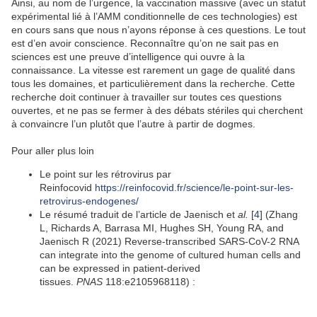
Ainsi, au nom de l’urgence, la vaccination massive (avec un statut
expérimental lié à l’AMM conditionnelle de ces technologies) est
en cours sans que nous n’ayons réponse à ces questions. Le tout
est d’en avoir conscience.
Reconnaître qu’on ne sait pas en
sciences est une preuve d’intelligence qui ouvre à la
connaissance.
La vitesse est rarement un gage de qualité dans
tous les domaines, et particulièrement dans la recherche. Cette
recherche doit continuer à travailler sur toutes ces questions
ouvertes, et ne pas se fermer à des débats stériles qui cherchent
à convaincre l’un plutôt que l’autre à partir de dogmes.
Pour aller plus loin
Le point sur les rétrovirus par
Reinfocovid
https://reinfocovid.fr/science/le-point-sur-les-
retrovirus-endogenes/
Le résumé traduit de l’article de
Jaenisch et
al
.
[
4
] (Zhang
L, Richards A, Barrasa MI, Hughes SH, Young RA, and
Jaenisch R (2021) Reverse-transcribed SARS-CoV-2 RNA
can integrate into the genome of cultured human cells and
can be expressed in patient-derived
tissues.
PNAS
118
:e2105968118) :