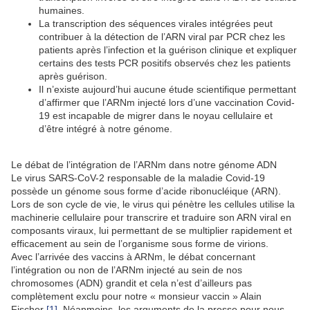
humaines
.
La transcription des séquences virales intégrées peut
contribuer à la détection de l’ARN viral par PCR chez les
patients après l’infection et la guérison clinique et expliquer
certains des tests PCR positifs observés chez les patients
après guérison.
Il n’existe aujourd’hui aucune étude scientifique permettant
d’affirmer que l’ARNm injecté lors d’une vaccination Covid-
19 est incapable de migrer dans le noyau cellulaire et
d’être intégré à notre génome.
Le débat de l’intégration de l’ARNm dans notre génome ADN
Le virus SARS-CoV-2 responsable de la maladie Covid-19
possède un génome sous forme d’acide ribonucléique (ARN).
Lors de son cycle de vie, le virus qui pénètre les cellules utilise la
machinerie cellulaire pour transcrire et traduire son ARN viral en
composants viraux, lui permettant de se multiplier rapidement et
efficacement au sein de l’organisme sous forme de virions.
Avec l’arrivée des vaccins à ARNm, le débat concernant
l’intégration ou non de l’ARNm injecté au sein de nos
chromosomes (ADN) grandit et cela n’est d’ailleurs pas
complètement exclu pour notre « monsieur vaccin » Alain
Fischer
[1]
. Néanmoins, les arguments de la presse pour nous