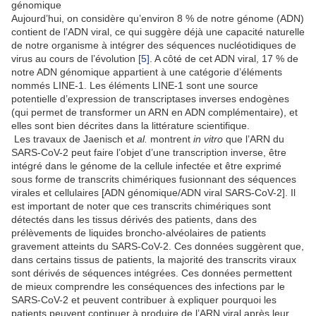
génomique
Aujourd’hui, on considère qu’environ 8 % de notre génome (ADN)
contient de l’ADN viral, ce qui suggère déjà une capacité naturelle
de notre organisme à intégrer des séquences nucléotidiques de
virus au cours de l’évolution
[5]
. A côté de cet ADN viral, 17 % de
notre ADN génomique appartient à une catégorie d’éléments
nommés LINE-1. Les éléments LINE-1 sont une source
potentielle d’expression de transcriptases inverses endogènes
(qui permet de transformer un ARN en ADN complémentaire), et
elles sont bien décrites dans la littérature scientifique.
Les travaux de Jaenisch et
al
.
montrent
in vitro
que
l’ARN du
SARS-CoV-2
peut faire l’objet d’une transcription inverse,
être
intégré dans le génome de la cellule infectée
et être exprimé
sous forme de transcrits chimériques fusionnant des séquences
virales et cellulaires [ADN génomique/ADN viral SARS-CoV-2]. Il
est important de noter que ces transcrits chimériques sont
détectés dans les tissus dérivés des patients, dans des
prélèvements de liquides broncho-alvéolaires de patients
gravement atteints du SARS-CoV-2. Ces données suggèrent que,
dans certains tissus de patients, la majorité des transcrits viraux
sont dérivés de séquences intégrées. Ces données permettent
de mieux comprendre les conséquences des infections par le
SARS-CoV-2 et peuvent contribuer à expliquer pourquoi les
patients peuvent continuer à produire de l’ARN viral après leur