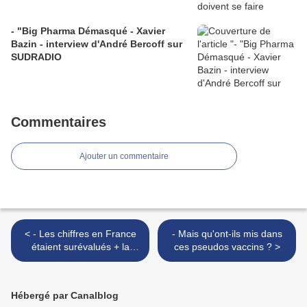
- "Big Pharma Démasqué - Xavier
Bazin - interview d'André Bercoff sur
SUDRADIO
Commentaires
Ajouter un commentaire
< - Les chiffres en France
- Mais qu'ont-ils mis dans
étaient surévalués + la
ces pseudos vaccins ? >
vaccination en anneau
(isolement, rétention) +
mise à jour au 24/05/21
Hébergé par Canalblog