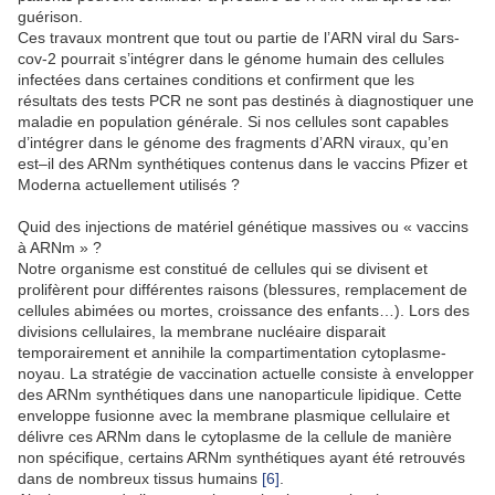
guérison.
Ces travaux montrent que tout ou partie de l’ARN viral du Sars-
cov-2 pourrait s’intégrer dans le génome humain des cellules
infectées dans certaines conditions
et confirment que les
résultats des tests PCR ne sont pas destinés à diagnostiquer une
maladie en population générale.
Si nos cellules sont capables
d’intégrer dans le génome des fragments d’ARN viraux, qu’en
est–il des ARNm synthétiques contenus dans le vaccins Pfizer et
Moderna actuellement utilisés
?
Quid des injections de matériel génétique massives ou « vaccins
à ARNm » ?
Notre organisme est constitué de cellules qui se divisent et
prolifèrent pour différentes raisons (blessures, remplacement de
cellules abimées ou mortes, croissance des enfants…). Lors des
divisions cellulaires, la membrane nucléaire disparait
temporairement et annihile la compartimentation cytoplasme-
noyau. La stratégie de vaccination actuelle consiste à envelopper
des ARNm synthétiques dans une nanoparticule lipidique. Cette
enveloppe fusionne avec la membrane plasmique cellulaire et
délivre ces ARNm dans le cytoplasme de la cellule de manière
non spécifique, certains ARNm synthétiques ayant été retrouvés
dans de nombreux tissus humains
[6]
.