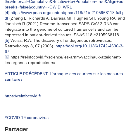
ths&Interval=Cumulative&Relative+to+Population=true&Align+out
breaks=false&country=~OWID_WRL
[4]
https://www.pnas.org/content/pnas/118/21/e2105968118.full.p
df
(Zhang L, Richards A, Barrasa MI, Hughes SH, Young RA, and
Jaenisch R (2021) Reverse-transcribed SARS-CoV-2 RNA can
integrate into the genome of cultured human cells and can be
expressed in patient-derived tissues.
PNAS
118
:e2105968118.
[5]
Weiss, R.A. The discovery of endogenous retroviruses.
Retrovirology 3, 67 (2006).
https://doi.org/10.1186/1742-4690-3-
67
[6]
https://reinfocovid.fr/science/les-arnm-vaccinaux-atteignent-
les-organes-reproducteurs/
ARTICLE PRÉCÉDENT:
L’arnaque des courbes sur les mesures
sanitaires
https://reinfocovid.fr
#COVID 19 coronavirus
Partager