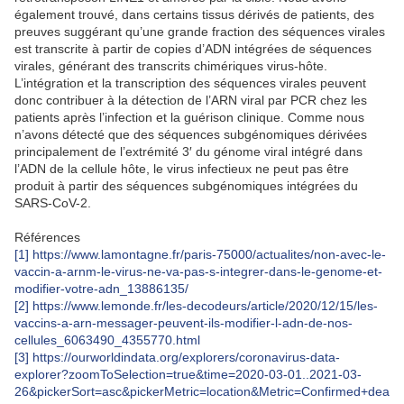
également trouvé, dans certains tissus dérivés de patients, des
preuves suggérant qu’une grande fraction des séquences virales
est transcrite à partir de copies d’ADN intégrées de séquences
virales, générant des transcrits chimériques virus-hôte.
L’intégration et la transcription des séquences virales peuvent
donc contribuer à la détection de l’ARN viral par PCR chez les
patients après l’infection et la guérison clinique. Comme nous
n’avons détecté que des séquences subgénomiques dérivées
principalement de l’extrémité 3′ du génome viral intégré dans
l’ADN de la cellule hôte, le virus infectieux ne peut pas être
produit à partir des séquences subgénomiques intégrées du
SARS-CoV-2.
Références
[1]
https://www.lamontagne.fr/paris-75000/actualites/non-avec-le-
vaccin-a-arnm-le-virus-ne-va-pas-s-integrer-dans-le-genome-et-
modifier-votre-adn_13886135/
[2]
https://www.lemonde.fr/les-decodeurs/article/2020/12/15/les-
vaccins-a-arn-messager-peuvent-ils-modifier-l-adn-de-nos-
cellules_6063490_4355770.html
[3]
https://ourworldindata.org/explorers/coronavirus-data-
explorer?zoomToSelection=true&time=2020-03-01..2021-03-
26&pickerSort=asc&pickerMetric=location&Metric=Confirmed+dea