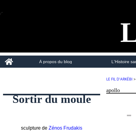
L
Home
À propos du blog
L'Histoire san
LE FIL D'ARKÉBI
>
apollo
Sortir du moule
-
sculpture de
Zénos Frudakis