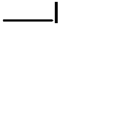
____|