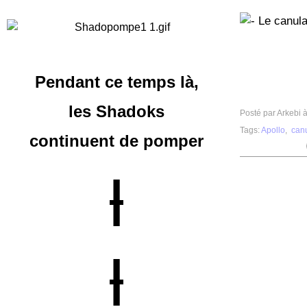
Pendant ce temps là,
les Shadoks
Posté par Arkebi 
Tags:
Apollo
,
can
continuent
de pomper
|
|