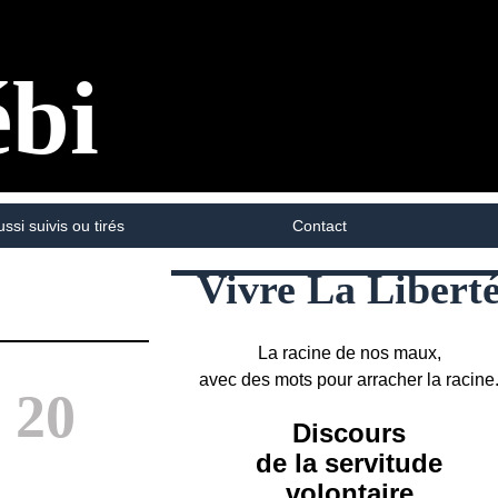
ébi
ussi suivis ou tirés
Contact
Vivre La Libert
La racine de nos maux,
avec des mots pour arracher la racine
 20
Discours
de la servitude
volontaire