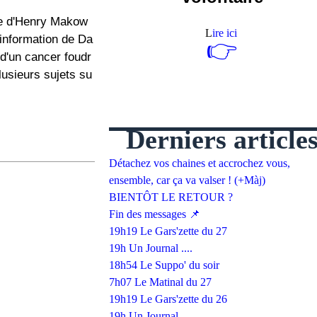
site d'Henry Makow
L
ire ici
'information de Da
👉
'un cancer foudr
usieurs sujets su
Derniers article
Détachez vos chaines et accrochez vous,
ensemble, car ça va valser ! (+Màj)
BIENTÔT LE RETOUR ?
Fin des messages 📌
19h19 Le Gars'zette du 27
19h Un Journal ....
18h54 Le Suppo' du soir
7h07 Le Matinal du 27
19h19 Le Gars'zette du 26
19h Un Journal ....