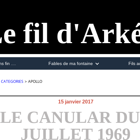
e fil d'Ark
s fin ....
Fables de ma fontaine
Fils a
CATEGORIES
>
APOLLO
15 janvier 2017
 LE CANULAR DU
JUILLET 1969