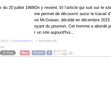
On y revient. Et l'article qui suit sur le 
me permet de découvrir aussi le travail d
ve McGowan, décédé en décembre 2015 d
oyant du poumon. Cet homme a abordé pl
r un site aujourd'hui...
à 00:21 -
Commentaires [
…
]
- Permalien [
#
]
ular
Repost
0