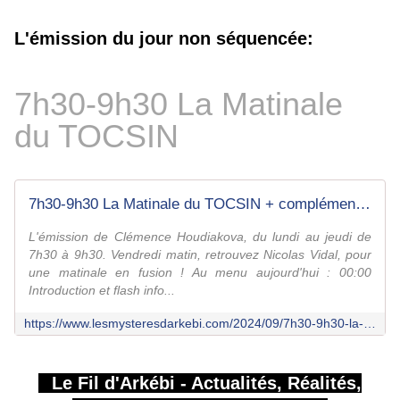
L'émission du jour non séquencée:
7h30-9h30 La Matinale
du TOCSIN
7h30-9h30 La Matinale du TOCSIN + complément - Le Fil d'Arkébi
L'émission de Clémence Houdiakova, du lundi au jeudi de
7h30 à 9h30. Vendredi matin, retrouvez Nicolas Vidal, pour
une matinale en fusion ! Au menu aujourd'hui : 00:00
Introduction et flash info...
https://www.lesmysteresdarkebi.com/2024/09/7h30-9h30-la-matinale-du-tocsin.html
Le Fil d'Arkébi - Actualités, Réalités,