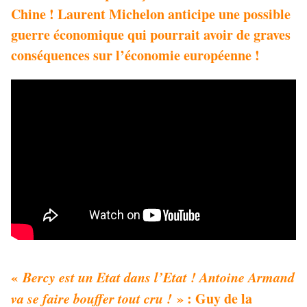
Chine ! Laurent Michelon anticipe une possible
guerre économique qui pourrait avoir de graves
conséquences sur l’économie européenne !
«
Bercy est un Etat dans l’Etat ! Antoine Armand
va se faire bouffer tout cru !
» : Guy de la